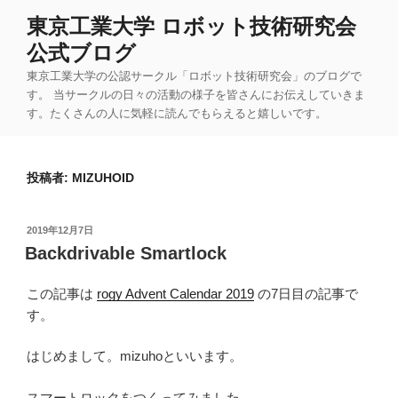
コ
東京工業大学 ロボット技術研究会
ン
公式ブログ
テ
ン
東京工業大学の公認サークル「ロボット技術研究会」のブログで
ツ
す。 当サークルの日々の活動の様子を皆さんにお伝えしていきま
す。たくさんの人に気軽に読んでもらえると嬉しいです。
へ
ス
キ
投稿者:
MIZUHOID
ッ
プ
投
2019年12月7日
稿
Backdrivable Smartlock
日:
この記事は
rogy Advent Calendar 2019
の7日目の記事で
す。
はじめまして。mizuhoといいます。
スマートロックをつくってみました。