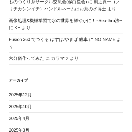
ものつくり系サークル交流会(@白星会)
に
則近真一（ノ
リチカシンイチ）ハンドルネームはお茶の水博士
より
画像処理&機械学習で水の世界を鮮やかに！~Sea-thru法~
に
KH
より
Fusion 360 でつくる はすば/やまば 歯車
に
NO NAME
よ
り
六分儀作ってみた
に
カワマツ
より
アーカイブ
2025年12月
2025年10月
2025年4月
2025年3月