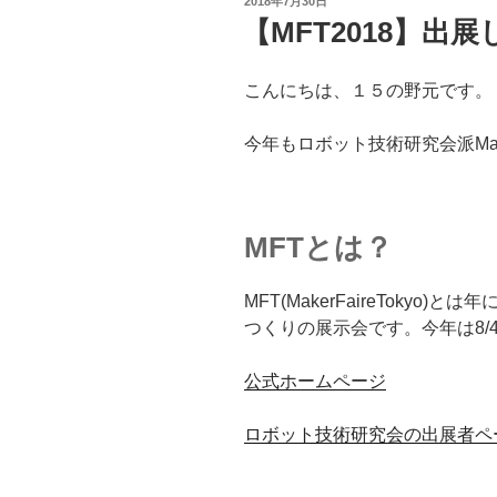
2018年7月30日
稿
【MFT2018】出
日:
こんにちは、１５の野元です。
今年もロボット技術研究会派Make
MFTとは？
MFT(MakerFaireToky
つくりの展示会です。今年は8/4(
公式ホームページ
ロボット技術研究会の出展者ペ