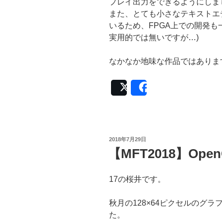
プレイ出力をできるようにしま
また、とても小さなテキストエ
いるため、FPGA上での開発も
実用的では無いですが…)
なかなか地味な作品ではあります
Post
Share
投
2018年7月29日
稿
【MFT2018】Op
日:
17の桜井です。
秋月の128×64ピクセルのグ
た。