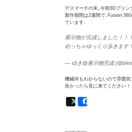
デスマーチの末, 今朝3Dプリ
製作期間は2週間で, Fusion
ています.
展示物が完成しました！！
めっちゃゆっくり歩きます
— ゆき@展示物完成 (@blessi
機械何もわからないので雰囲気
良かったら見に来てください！
Post
Share
投