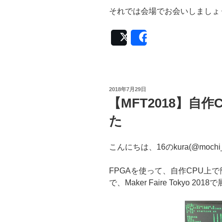
それでは会場でお会いしましょ
Post
Share
投
2018年7月29日
稿
【MFT2018】自
日:
た
こんにちは、16のkura(@mochi
FPGAを使って、自作CPU上で
で、Maker Faire Tokyo 20