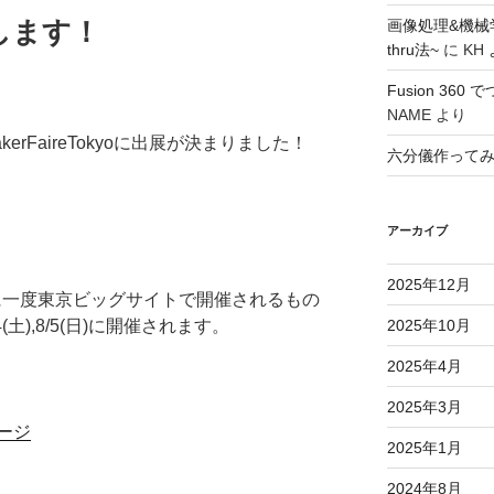
展します！
画像処理&機械
thru法~
に
KH
Fusion 36
NAME
より
rFaireTokyoに出展が決まりました！
六分儀作って
アーカイブ
2025年12月
o)とは年に一度東京ビッグサイトで開催されるもの
2025年10月
土),8/5(日)に開催されます。
2025年4月
2025年3月
ージ
2025年1月
2024年8月