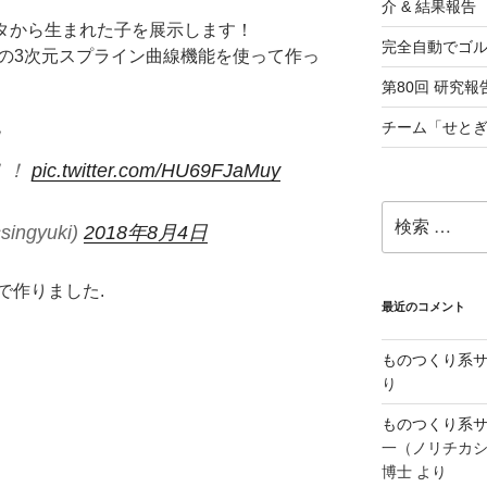
介 & 結果報告
ンタから生まれた子を展示します！
完全自動でゴ
 360の3次元スプライン曲線機能を使って作っ
第80回 研究報告
チーム「せとぎ
！
！！
pic.twitter.com/HU69FJaMuy
検
ngyuki)
2018年8月4日
索:
で作りました.
最近のコメント
ものつくり系サ
り
ものつくり系サ
一（ノリチカ
博士
より