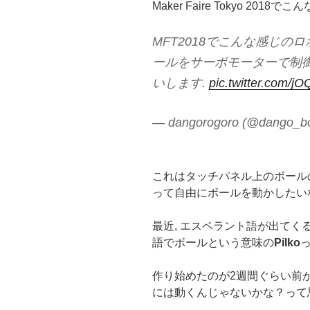
Maker Faire Tokyo 20
MFT2018でこんな感じの
ールをサーボモーターで制御
いします.
pic.twitter.com/
— dangorogoro (@dango_b
これはタッチパネル上のボール
って自由にボールを動かしたい
最近, エスペラント語が出てく
語でボールという意味の
Pilko
作り始めたのが2週間ぐらい前か
には動くんじゃないかな？って思