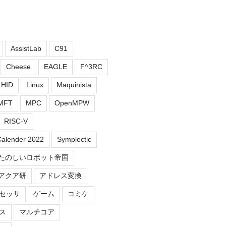
AssistLab
C91
Cheese
EAGLE
F^3RC
HID
Linux
Maquinista
MFT
MPC
OpenMPW
RISC-V
Calender 2022
Symplectic
たのしいロボット帝国
アクア研
アドレス変換
セッサ
ゲーム
コミケ
ス
マルチコア