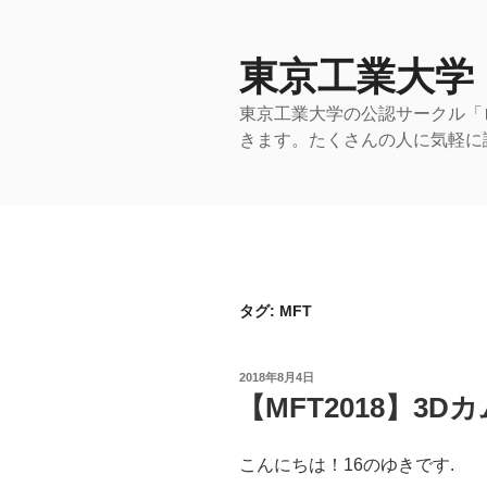
コ
ン
テ
東京工業大学
ン
東京工業大学の公認サークル「
ツ
きます。たくさんの人に気軽に
へ
ス
キ
ッ
プ
タグ:
MFT
投
2018年8月4日
稿
【MFT2018】3
日:
こんにちは！16のゆきです.