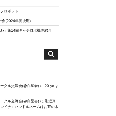
ルフロボット
会(2024年度後期)
わ」第14回キャチロボ機体紹介
検
索
ークル交流会(@白星会)
に
20-yo
よ
ークル交流会(@白星会)
に
則近真
シンイチ）ハンドルネームはお茶の水