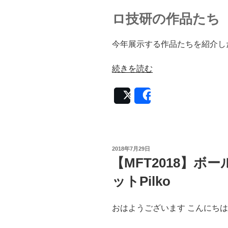
ロ技研の作品たち
今年展示する作品たちを紹介し
“【MFT2018】
続きを読む
出
展
Post
Share
し
ま
す！”
の
投
2018年7月29日
稿
【MFT2018】
日:
ットPilko
おはようございます こんにちは 