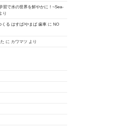
学習で水の世界を鮮やかに！~Sea-
より
0 でつくる はすば/やまば 歯車
に
NO
みた
に
カワマツ
より