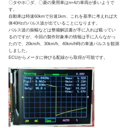
〇タやホ〇ダ、〇菱の乗用車はn=4の車両が多いようで
す。
自動車は時速60kmで分速1km、これを基準に考えれば大
体40Hzのパルス波が出ていることになります。
パルス波の振幅などは整備解説書が手に入れば載ってい
るのですが、今回の製作対象車の情報は手に入らなかっ
たので、20km/h、30km/h、40km/h時の車速パルスを観測
しました。
ECUからメータに伸びる配線から取得が可能です。