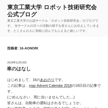
コ
東京工業大学 ロボット技術研究会
ン
公式ブログ
テ
ン
東京工業大学の公認サークル「ロボット技術研究会」のブログで
ツ
す。 当サークルの日々の活動の様子を皆さんにお伝えしていきま
す。たくさんの人に気軽に読んでもらえると嬉しいです。
へ
ス
キ
投稿者:
16-AONORI
ッ
プ
投
2018年12月19日
稿
車のはなし
日:
はじめまして、16の
あおのり
です。
この記事は、
rogy Advent Calendar 2018
の18日目の記事で
す。
(ごめんなさい、間に合いませんでした…)
皆さんは、自動車の運転はされるでしょうか。