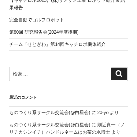
【キャチロボ2025】(株)サメサメ工業 ロボット紹介 & 結
果報告
完全自動でゴルフロボット
第80回 研究報告会(2024年度後期)
チーム「せとぎわ」第14回キャチロボ機体紹介
検
検
索
索:
最近のコメント
ものつくり系サークル交流会(@白星会)
に
20-yo
より
ものつくり系サークル交流会(@白星会)
に
則近真一（ノ
リチカシンイチ）ハンドルネームはお茶の水博士
より