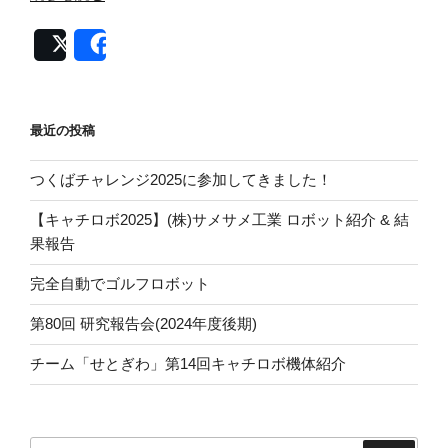
ボ
コ
Post
Share
ン
の
す
最近の投稿
す
め”
つくばチャレンジ2025に参加してきました！
の
【キャチロボ2025】(株)サメサメ工業 ロボット紹介 & 結
果報告
完全自動でゴルフロボット
第80回 研究報告会(2024年度後期)
チーム「せとぎわ」第14回キャチロボ機体紹介
検