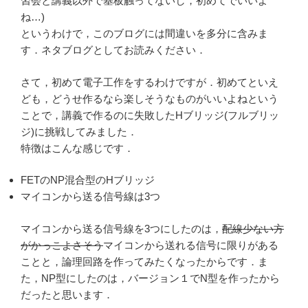
習会と講義以外で基板触ってないし，初めてでいいよ
ね…)
というわけで，このブログには間違いを多分に含みま
す．ネタブログとしてお読みください．
さて，初めて電子工作をするわけですが．初めてといえ
ども，どうせ作るなら楽しそうなものがいいよねという
ことで，講義で作るのに失敗したHブリッジ(フルブリッ
ジ)に挑戦してみました．
特徴はこんな感じです．
FETのNP混合型のHブリッジ
マイコンから送る信号線は3つ
マイコンから送る信号線を3つにしたのは，
配線少ない方
がかっこよさそう
マイコンから送れる信号に限りがある
ことと，論理回路を作ってみたくなったからです．ま
た，NP型にしたのは，バージョン１でN型を作ったから
だったと思います．