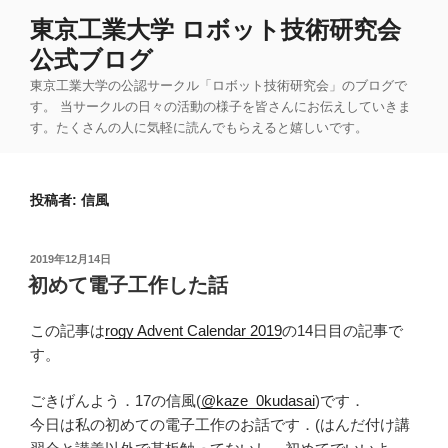
コ
東京工業大学 ロボット技術研究会
ン
公式ブログ
テ
ン
東京工業大学の公認サークル「ロボット技術研究会」のブログで
ツ
す。 当サークルの日々の活動の様子を皆さんにお伝えしていきま
す。たくさんの人に気軽に読んでもらえると嬉しいです。
へ
ス
キ
投稿者:
信風
ッ
プ
投
2019年12月14日
稿
初めて電子工作した話
日:
この記事は
rogy Advent Calendar 2019
の14日目の記事で
す。
ごきげんよう．17の信風(
@kaze_0kudasai
)です．
今日は私の初めての電子工作のお話です．(はんだ付け講