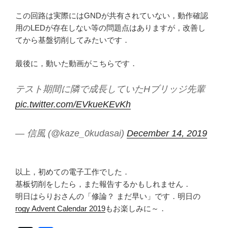
この回路は実際にはGNDが共有されていない，動作確認
用のLEDが存在しない等の問題点はありますが，改善し
てから基盤切削してみたいです．
最後に，動いた動画がこちらです．
テスト期間に隣で成長していたHブリッジ先輩
pic.twitter.com/EVkueKEvKh
— 信風 (@kaze_0kudasai)
December 14, 2019
以上，初めての電子工作でした．
基板切削をしたら，また報告するかもしれません．
明日はらりおさんの「修論？ まだ早い」です．明日の
rogy Advent Calendar 2019
もお楽しみに～．