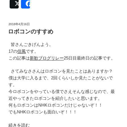
Post
Share
投
2018年4月16日
稿
ロボコンのすすめ
日:
皆さんごきげんよう。
17の
信風
です。
この記事は
新歓ブログリレー
25日目最終日の記事です。
さてみなささんはロボコンを見たことはありますか？
僕は大学に入るまで、2回くらいしか見たことがないで
す。
今ロボコンをやっている僕でさえそんな感じなので、最
近やってきたロボコンを紹介したいと思います。
何もロボコンはNHKロボコンだけじゃないぞ！！
でもNHKロボコンも面白いぞ！！！
“ロ
続きを読む