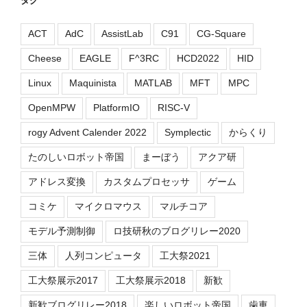
タグ
ACT
AdC
AssistLab
C91
CG-Square
Cheese
EAGLE
F^3RC
HCD2022
HID
Linux
Maquinista
MATLAB
MFT
MPC
OpenMPW
PlatformIO
RISC-V
rogy Advent Calender 2022
Symplectic
からくり
たのしいロボット帝国
まーぼう
アクア研
アドレス変換
カスタムプロセッサ
ゲーム
コミケ
マイクロマウス
マルチコア
モデル予測制御
ロ技研秋のブログリレー2020
三体
人列コンピュータ
工大祭2021
工大祭展示2017
工大祭展示2018
新歓
新歓ブログリレー2018
楽しいロボット帝国
歯車