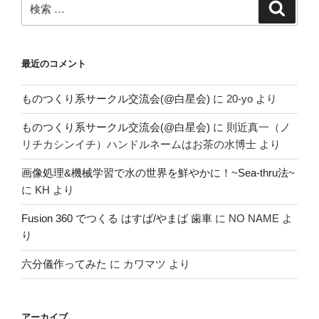
検
索
索:
最近のコメント
ものつくり系サークル交流会(@白星会)
に
20-yo
より
ものつくり系サークル交流会(@白星会)
に
則近真一（ノ
リチカシンイチ）ハンドルネームはお茶の水博士
より
画像処理&機械学習で水の世界を鮮やかに！~Sea-thru法~
に
KH
より
Fusion 360 でつくる はすば/やまば 歯車
に
NO NAME
よ
り
六分儀作ってみた
に
カワマツ
より
アーカイブ