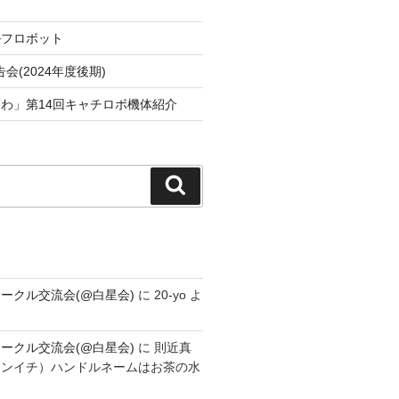
ルフロボット
会(2024年度後期)
わ」第14回キャチロボ機体紹介
検
索
ークル交流会(@白星会)
に
20-yo
よ
ークル交流会(@白星会)
に
則近真
シンイチ）ハンドルネームはお茶の水