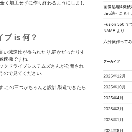
,全く加工せずに作り終わるようにしまし
画像処理&機械
thru法~
に
KH
Fusion 36
NAME
より
 is 何？
六分儀作って
高い減速比が得られたり,静かだったりす
減速機ですね.
アーカイブ
ックドライブシステムズさんが公開され
うので見てください.
2025年12月
2025年10月
す.この三つがちゃんと設計,製造できたら
2025年4月
2025年3月
2025年1月
2024年8月