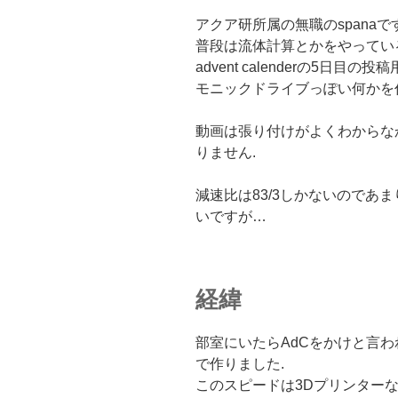
アクア研所属の無職のspanaです
普段は流体計算とかをやってい
advent calenderの5日
モニックドライブっぽい何かを
動画は張り付けがよくわからな
りません.
減速比は83/3しかないのであ
いですが…
経緯
部室にいたらAdCをかけと言わ
で作りました.
このスピードは3Dプリンターな