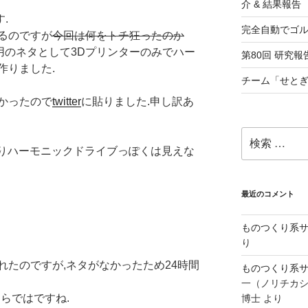
介 & 結果報告
.
完全自動でゴ
るのですが
今回は何をトチ狂ったのか
目の投稿用のネタとして3Dプリンターのみでハー
第80回 研究報告
作りました.
チーム「せとぎ
かったので
twitter
に貼りました.申し訳あ
検
索:
まりハーモニックドライブっぽくは見えな
最近のコメント
ものつくり系サ
り
れたのですが,ネタがなかったため24時間
ものつくり系サ
一（ノリチカ
らではですね.
博士
より