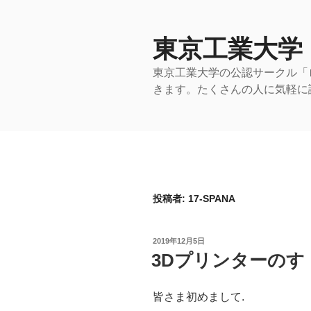
コ
ン
テ
東京工業大学
ン
東京工業大学の公認サークル「
ツ
きます。たくさんの人に気軽に
へ
ス
キ
ッ
プ
投稿者:
17-SPANA
投
2019年12月5日
稿
3Dプリンターのす
日:
皆さま初めまして.