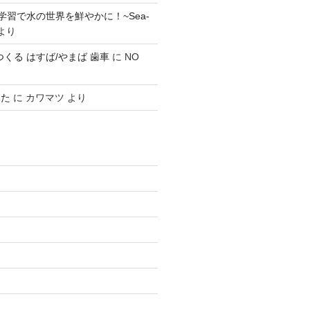
学習で水の世界を鮮やかに！~Sea-
より
0 でつくる はすば/やまば 歯車
に
NO
みた
に
カワマツ
より