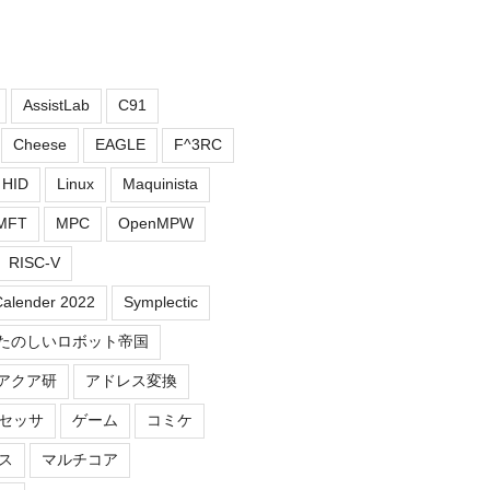
AssistLab
C91
Cheese
EAGLE
F^3RC
HID
Linux
Maquinista
MFT
MPC
OpenMPW
RISC-V
Calender 2022
Symplectic
たのしいロボット帝国
アクア研
アドレス変換
セッサ
ゲーム
コミケ
ス
マルチコア