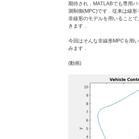
慮”
期待され，MATLABでも専用
の
測制御(MPC)です．従来は線
非線形のモデルを用いることで
きます．
今回はそんな非線形MPCを用
みます．
(動画)
動
画
プ
レ
ー
ヤ
ー