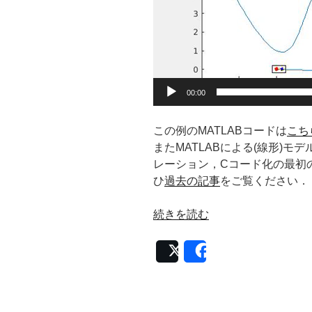
00:00
この例のMATLABコードは
こちら
またMATLABによる(線形)
レーション，Cコード化の最初
ひ
過去の記事
をご覧ください．
“MATLAB
続きを読む
の
非
Post
Share
線
形
モ