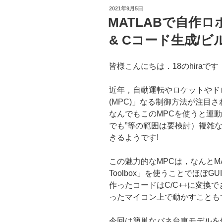
デ
投
2021年9月5日
ル
稿
MATLABで自作
日:
予
測
& Cコード生成/
制
御
皆様こんにちは．18のhiraです
で
車
近年，自動運転やロケットやド
の
(MPC)」なる制御方法が注目
簡
なんでもこのMPCを使うと運動
単
でも”等の範囲は要検討）複雑
自
きるようです!
動
運
この魅力的なMPCは，なんとMATLABの
転
Toolbox」を使うことでほぼ
チ
作ったコードはC/C++に変換でき
ュ
ったマイコン上で動かすことも
ー
ト
今回は簡単なバネ台車モデルを使