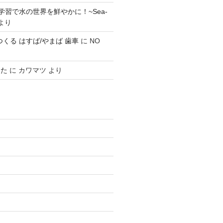
学習で水の世界を鮮やかに！~Sea-
より
0 でつくる はすば/やまば 歯車
に
NO
みた
に
カワマツ
より