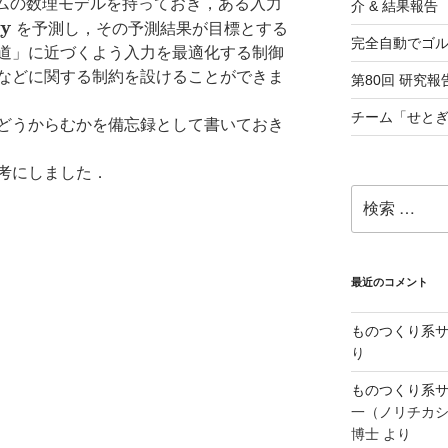
テムの数理モデルを持っておき，ある入力
介 & 結果報告
\bf{y}
y
を予測し，その予測結果が目標とする
完全自動でゴ
道」に近づくよう入力を最適化する制御
などに関する制約を設けることができま
第80回 研究報告
チーム「せとぎ
どうからむかを備忘録として書いておき
考にしました．
検
索:
最近のコメント
ものつくり系サ
り
ものつくり系サ
一（ノリチカ
博士
より