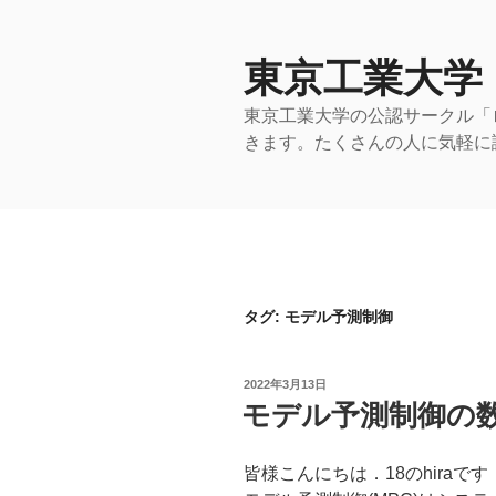
コ
ン
テ
東京工業大学
ン
東京工業大学の公認サークル「
ツ
きます。たくさんの人に気軽に
へ
ス
キ
ッ
プ
タグ:
モデル予測制御
投
2022年3月13日
稿
モデル予測制御の数
日:
皆様こんにちは．18のhiraです