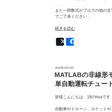
また一部数式がブログの他の文
でご了承ください．
“モ
続きを読む
デ
ル
Post
Share
予
測
制
御
投
2022年3月13日
の
稿
MATLABの非線
日:
数
理
単自動運転チュート
+制
約
皆様こんにちは．18のhiraです
の
考
自動車やドローン，ロケットや