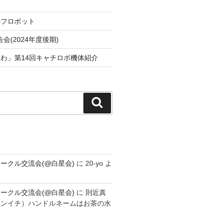
ルフロボット
会(2024年度後期)
わ」第14回キャチロボ機体紹介
検
索
ークル交流会(@白星会)
に
20-yo
よ
ークル交流会(@白星会)
に
則近真
シンイチ）ハンドルネームはお茶の水