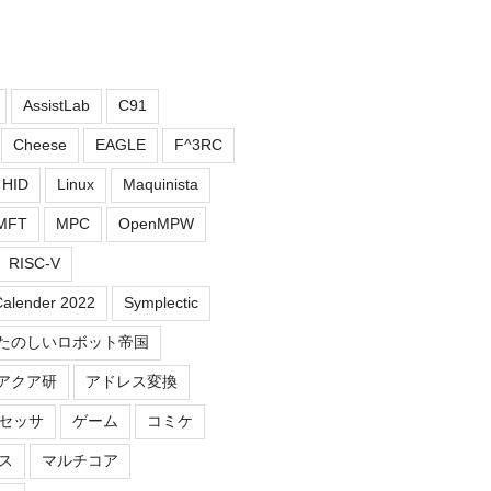
AssistLab
C91
Cheese
EAGLE
F^3RC
HID
Linux
Maquinista
MFT
MPC
OpenMPW
RISC-V
Calender 2022
Symplectic
たのしいロボット帝国
アクア研
アドレス変換
セッサ
ゲーム
コミケ
ス
マルチコア