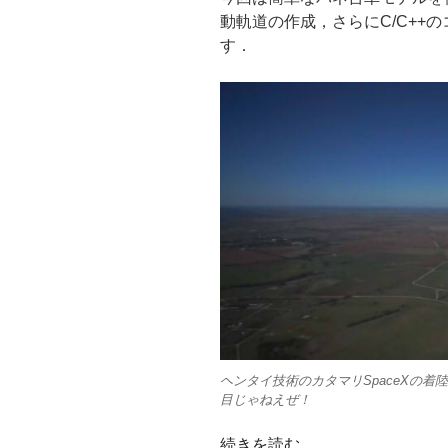
リ
動軌道の作成，さらにC/C++
ア
す．
ル
【100
行
で
OK!】”
の
ヘンタイ技術のカタマリSpaceXの
目じゃねえぜ！
“MATLAB
続きを読む