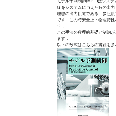
モデル予測制御(MPC)はシス
\bf{u}
u
をシステムに与えた時の出力
理想の出力軌道である「参照軌
です．この時安全上・物理特性
す．
この手法の数理的基礎と制約が
ます．
以下の数式は
こちらの書籍
を参