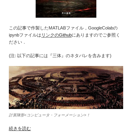
この記事で作製したMATLABファイル，GoogleColabの
ipynbファイルは
リンクのGithub
にありますのでご参照く
ださい．
(注: 以下の記事には『三体』のネタバレを含みます)
計算陣形<コンピュータ・フォーメーション>！
“【何
続きを読む