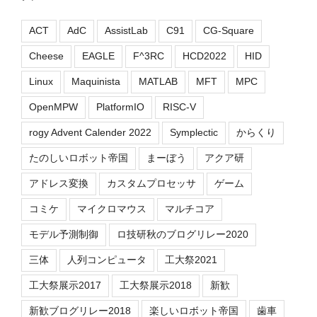
ACT
AdC
AssistLab
C91
CG-Square
Cheese
EAGLE
F^3RC
HCD2022
HID
Linux
Maquinista
MATLAB
MFT
MPC
OpenMPW
PlatformIO
RISC-V
rogy Advent Calender 2022
Symplectic
からくり
たのしいロボット帝国
まーぼう
アクア研
アドレス変換
カスタムプロセッサ
ゲーム
コミケ
マイクロマウス
マルチコア
モデル予測制御
ロ技研秋のブログリレー2020
三体
人列コンピュータ
工大祭2021
工大祭展示2017
工大祭展示2018
新歓
新歓ブログリレー2018
楽しいロボット帝国
歯車