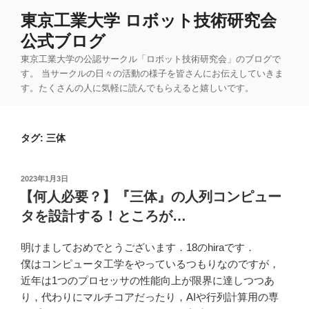
コ
東京工業大学 ロボット技術研究会
ン
公式ブログ
テ
ン
東京工業大学の公認サークル「ロボット技術研究会」のブログで
ツ
す。 当サークルの日々の活動の様子を皆さんにお伝えしていきま
す。たくさんの人に気軽に読んでもらえると嬉しいです。
へ
ス
キ
タグ:
三体
ッ
プ
投
2023年1月3日
稿
【何人必要？】『三体』の人列コンピュー
日:
タを設計する！ところが…
明けましておめでとうございます．18のhiraです．
僕はコンピュータ工学をやっているつもりなのですが，
近年は1つのプロセッサの性能向上が限界に達しつつあ
り，代わりにマルチコアだったり，AIや行列計算用の専