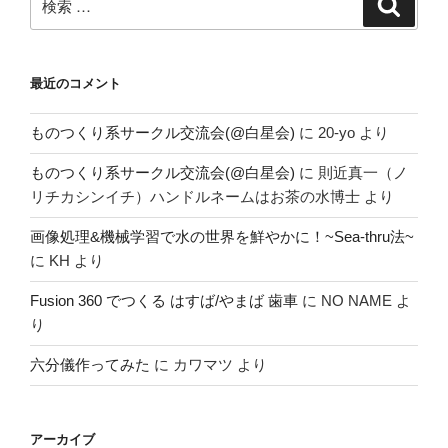
検
索
索:
と
こ
ろ
最近のコメント
が…”
の
ものつくり系サークル交流会(@白星会)
に
20-yo
より
ものつくり系サークル交流会(@白星会)
に
則近真一（ノ
リチカシンイチ）ハンドルネームはお茶の水博士
より
画像処理&機械学習で水の世界を鮮やかに！~Sea-thru法~
に
KH
より
Fusion 360 でつくる はすば/やまば 歯車
に
NO NAME
よ
り
六分儀作ってみた
に
カワマツ
より
アーカイブ