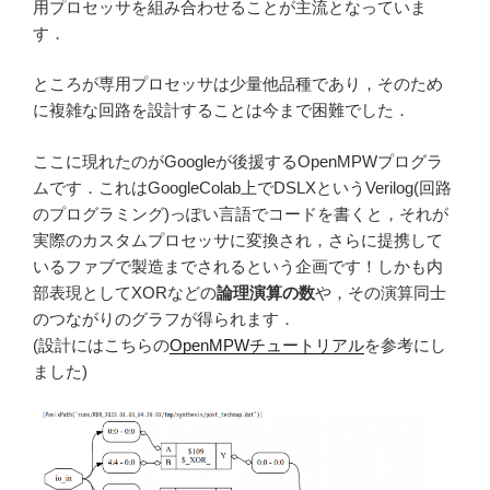
用プロセッサを組み合わせることが主流となっていま
す．
ところが専用プロセッサは少量他品種であり，そのため
に複雑な回路を設計することは今まで困難でした．
ここに現れたのがGoogleが後援するOpenMPWプログラ
ムです．これはGoogleColab上でDSLXというVerilog(回路
のプログラミング)っぽい言語でコードを書くと，それが
実際のカスタムプロセッサに変換され，さらに提携して
いるファブで製造までされるという企画です！しかも内
部表現としてXORなどの
論理演算の数
や，その演算同士
のつながりのグラフが得られます．
(設計にはこちらの
OpenMPWチュートリアル
を参考にし
ました)