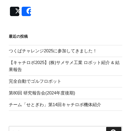
人
必
Post
Share
要？】
『三
体』
最近の投稿
の
人
つくばチャレンジ2025に参加してきました！
列
コ
【キャチロボ2025】(株)サメサメ工業 ロボット紹介 & 結
ン
果報告
ピ
ュ
完全自動でゴルフロボット
ー
第80回 研究報告会(2024年度後期)
タ
を
チーム「せとぎわ」第14回キャチロボ機体紹介
設
計
す
検
る！