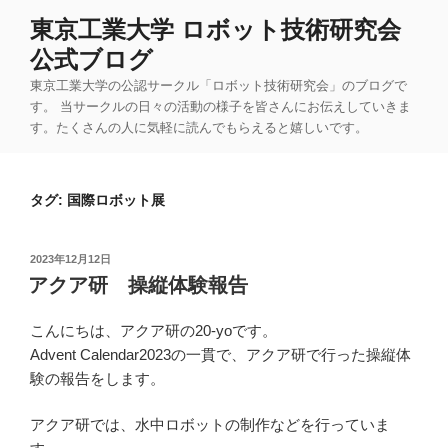
コ
東京工業大学 ロボット技術研究会
ン
公式ブログ
テ
ン
東京工業大学の公認サークル「ロボット技術研究会」のブログで
ツ
す。 当サークルの日々の活動の様子を皆さんにお伝えしていきま
す。たくさんの人に気軽に読んでもらえると嬉しいです。
へ
ス
キ
タグ:
国際ロボット展
ッ
プ
投
2023年12月12日
稿
アクア研 操縦体験報告
日:
こんにちは、アクア研の20-yoです。
Advent Calendar2023の一貫で、アクア研で行った操縦体
験の報告をします。
アクア研では、水中ロボットの制作などを行っていま