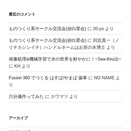
最近のコメント
ものつくり系サークル交流会(@白星会)
に
20-yo
より
ものつくり系サークル交流会(@白星会)
に
則近真一（ノ
リチカシンイチ）ハンドルネームはお茶の水博士
より
画像処理&機械学習で水の世界を鮮やかに！~Sea-thru法~
に
KH
より
Fusion 360 でつくる はすば/やまば 歯車
に
NO NAME
よ
り
六分儀作ってみた
に
カワマツ
より
アーカイブ