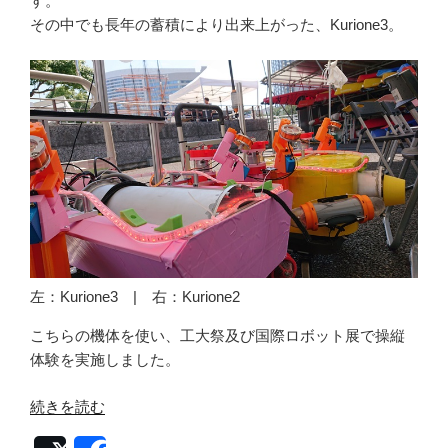
す。
その中でも長年の蓄積により出来上がった、Kurione3。
左：Kurione3 | 右：Kurione2
こちらの機体を使い、工大祭及び国際ロボット展で操縦
体験を実施しました。
“ア
続きを読む
ク