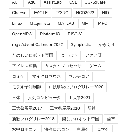
ACT
AdC
AssistLab
C91
CG-Square
Cheese
EAGLE
F^3RC
HCD2022
HID
Linux
Maquinista
MATLAB
MFT
MPC
OpenMPW
PlatformIO
RISC-V
rogy Advent Calender 2022
Symplectic
からくり
たのしいロボット帝国
まーぼう
アクア研
アドレス変換
カスタムプロセッサ
ゲーム
コミケ
マイクロマウス
マルチコア
モデル予測制御
ロ技研秋のブログリレー2020
三体
人列コンピュータ
工大祭2021
工大祭展示2017
工大祭展示2018
新歓
新歓ブログリレー2018
楽しいロボット帝国
歯車
水中ロボコン
海洋ロボコン
白星会
見学会