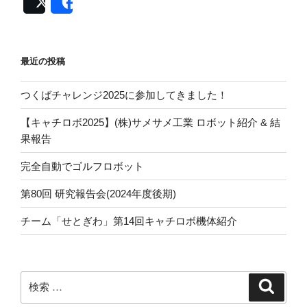
ア
Post
Share
研
操
縦
最近の投稿
体
験
つくばチャレンジ2025に参加してきました！
報
告”
【キャチロボ2025】(株)サメサメ工業 ロボット紹介 & 結
の
果報告
完全自動でゴルフロボット
第80回 研究報告会(2024年度後期)
チーム「せとぎわ」第14回キャチロボ機体紹介
検
検
索
索: