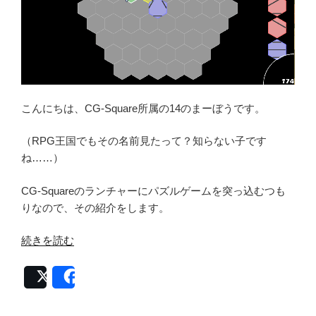
こんにちは、CG-Square所属の14のまーぼうです。
（RPG王国でもその名前見たって？知らない子です
ね……）
CG-Squareのランチャーにパズルゲームを突っ込むつも
りなので、その紹介をします。
“パ
続きを読む
ズ
ル
Post
Share
ゲ
ー