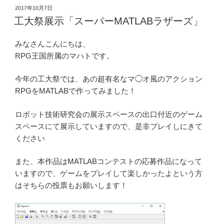
ム
投
2017年10月7日
稿
「Hexbright」
工大祭展示「スーパーMATLABラザーズ」
日:
の
展
みなさんこんにちは、
示”
RPG王国所属のマハトです。
の
今年の工大祭では、あの超有名なマ◯オ風のアクション
RPGをMATLABで作ってみました！
ロボット技術研究会の展示スペースの出口付近のゲーム
スペースにて展示していますので、是非プレイしにきて
ください
また、本作品はMATLABコンテストの応募作品になって
いますので、ゲームをプレイして楽しかったよという方
はそちらの投票もお願いします！