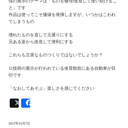
僕の展示のテーマは「ものを修理/改造して使い続けるこ
と」です
作品は使ってこそ価値を発揮しますが、いつかはこわれ
てしまうもの
壊れたものを直して元通りにする
元ある姿から改造して便利にする
これらも立派なものつくりではないでしょうか？
ロ技研の展示が行われている体育館前にある自動車が目
印です
「なおしてあそぶ」楽しさを感じてください
Post
Share
投
2017年10月7日