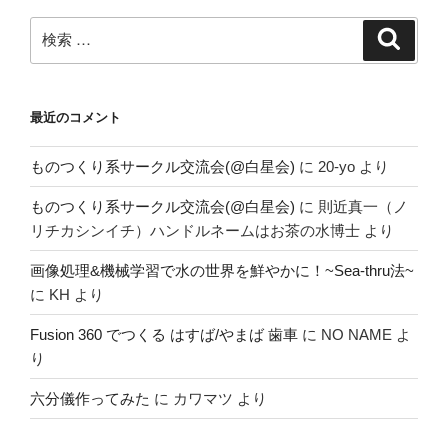
検
検
索
索:
最近のコメント
ものつくり系サークル交流会(@白星会)
に
20-yo
より
ものつくり系サークル交流会(@白星会)
に
則近真一（ノ
リチカシンイチ）ハンドルネームはお茶の水博士
より
画像処理&機械学習で水の世界を鮮やかに！~Sea-thru法~
に
KH
より
Fusion 360 でつくる はすば/やまば 歯車
に
NO NAME
よ
り
六分儀作ってみた
に
カワマツ
より