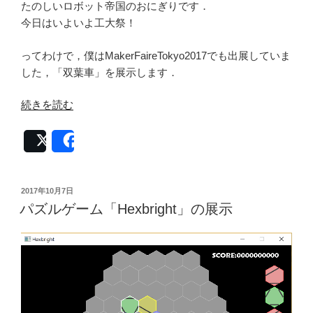
ン
たのしいロボット帝国のおにぎりです．
プ
今日はいよいよ工大祭！
シ
ミ
ってわけで，僕はMakerFaireTokyo2017でも出展していま
ュ
した，「双葉車」を展示します．
レ
“工
ー
続きを読む
大
タ」”
祭
の
Post
Share
展
示
「双
投
2017年10月7日
稿
葉
パズルゲーム「Hexbright」の展示
日:
車」”
の