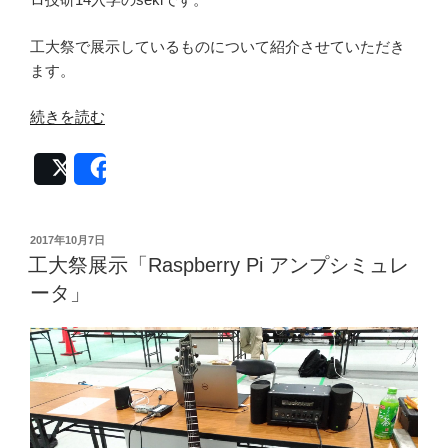
工大祭で展示しているものについて紹介させていただき
ます。
“工
続きを読む
大
祭
Post
Share
展
示
「変
投
2017年10月7日
稿
声
工大祭展示「Raspberry Pi アンプシミュレ
日:
機」”
ータ」
の