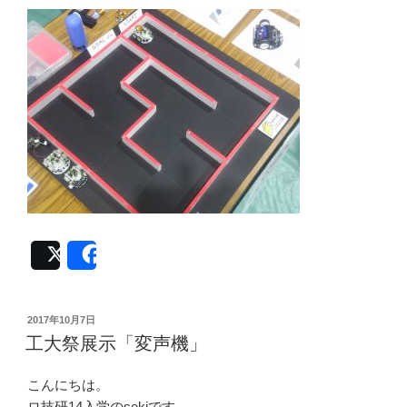
Post
Share
投
2017年10月7日
稿
工大祭展示「変声機」
日:
こんにちは。
ロ技研14入学のsekiです。