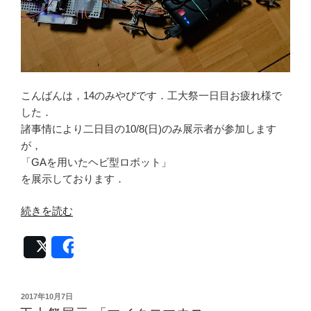
こんばんは，14のみやびです．工大祭一日目お疲れ様で
した．
諸事情により二日目の10/8(日)のみ展示者が参加します
が，
「GAを用いたヘビ型ロボット」
を展示しております．
“工
続きを読む
大
祭
Post
Share
展
示
「GA
投
2017年10月7日
稿
を