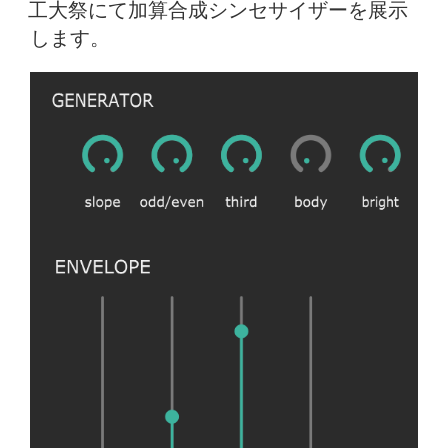
稿
工大祭にて加算合成シンセサイザーを展示
日:
します。