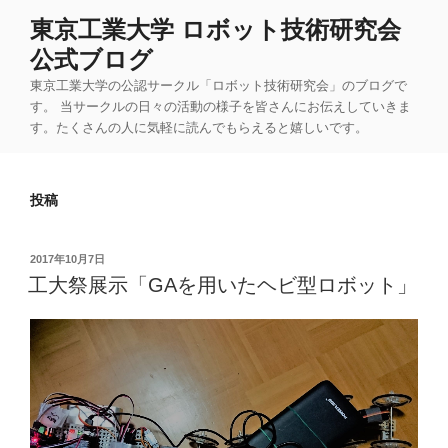
コ
東京工業大学 ロボット技術研究会
ン
公式ブログ
テ
ン
東京工業大学の公認サークル「ロボット技術研究会」のブログで
ツ
す。 当サークルの日々の活動の様子を皆さんにお伝えしていきま
す。たくさんの人に気軽に読んでもらえると嬉しいです。
へ
ス
キ
投稿
ッ
プ
投
2017年10月7日
稿
工大祭展示「GAを用いたヘビ型ロボット」
日: