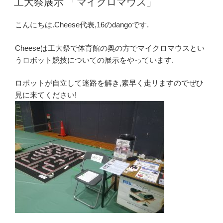
工大祭展示 「マイクロマウス」
日:
用
い
こんにちは.Cheese代表,16のdangoです.
た
ヘ
Cheeseは工大祭で体育館の奥の方でマイクロマウスとい
ビ
うロボット競技についての展示をやっています.
型
ロ
ロボットが自立して迷路を解き,素早く走リますのでぜひ
ボ
見に来てください!
ッ
ト」”
の