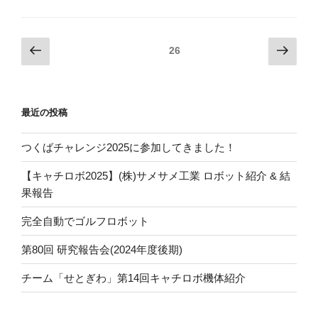
投
前
次
ページ
26
の
の
稿
ペ
ペ
ナ
ー
ー
ビ
最近の投稿
ジ
ジ
ゲ
ー
つくばチャレンジ2025に参加してきました！
シ
【キャチロボ2025】(株)サメサメ工業 ロボット紹介 & 結
ョ
果報告
ン
完全自動でゴルフロボット
第80回 研究報告会(2024年度後期)
チーム「せとぎわ」第14回キャチロボ機体紹介