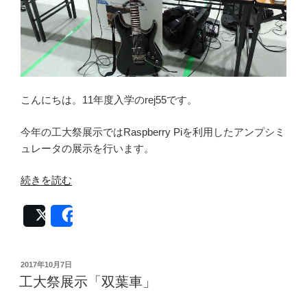
こんにちは。11年度入学のrej55です。
今年の工大祭展示ではRaspberry Piを利用したアンプシミ
ュレータの展示を行います。
“工
続きを読む
大
祭
Post
Share
展
示
「Raspberry
投
2017年10月7日
稿
Pi
工大祭展示「双葉車」
日:
ア