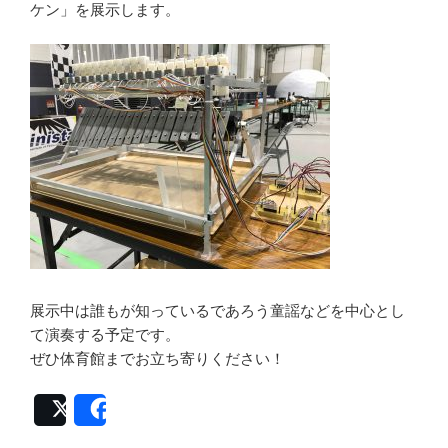
サ
ケン」を展示します。
イ
ザ
ー
を
展
示
し
ま
す。”
の
展示中は誰もが知っているであろう童謡などを中心とし
て演奏する予定です。
ぜひ体育館までお立ち寄りください！
Post
Share