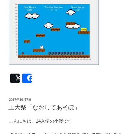
Post
Share
投
2017年10月7日
稿
工大祭「なおしてあそぼ」
日:
こんにちは、14入学の小澤です