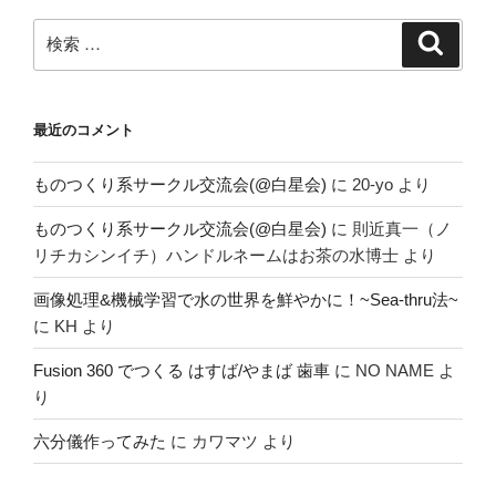
検
検
索
索:
最近のコメント
ものつくり系サークル交流会(@白星会)
に
20-yo
より
ものつくり系サークル交流会(@白星会)
に
則近真一（ノ
リチカシンイチ）ハンドルネームはお茶の水博士
より
画像処理&機械学習で水の世界を鮮やかに！~Sea-thru法~
に
KH
より
Fusion 360 でつくる はすば/やまば 歯車
に
NO NAME
よ
り
六分儀作ってみた
に
カワマツ
より