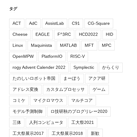
タグ
ACT
AdC
AssistLab
C91
CG-Square
Cheese
EAGLE
F^3RC
HCD2022
HID
Linux
Maquinista
MATLAB
MFT
MPC
OpenMPW
PlatformIO
RISC-V
rogy Advent Calender 2022
Symplectic
からくり
たのしいロボット帝国
まーぼう
アクア研
アドレス変換
カスタムプロセッサ
ゲーム
コミケ
マイクロマウス
マルチコア
モデル予測制御
ロ技研秋のブログリレー2020
三体
人列コンピュータ
工大祭2021
工大祭展示2017
工大祭展示2018
新歓