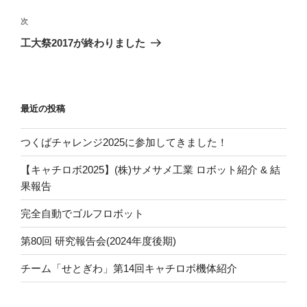
ナ
の
ビ
投
次
次
稿
ゲ
の
工大祭2017が終わりました
投
ー
稿
シ
ョ
最近の投稿
ン
つくばチャレンジ2025に参加してきました！
【キャチロボ2025】(株)サメサメ工業 ロボット紹介 & 結
果報告
完全自動でゴルフロボット
第80回 研究報告会(2024年度後期)
チーム「せとぎわ」第14回キャチロボ機体紹介