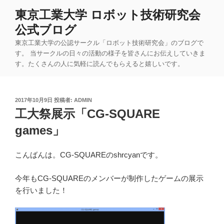
コ
東京工業大学 ロボット技術研究会
ン
公式ブログ
テ
ン
東京工業大学の公認サークル「ロボット技術研究会」のブログで
ツ
す。 当サークルの日々の活動の様子を皆さんにお伝えしていきま
す。たくさんの人に気軽に読んでもらえると嬉しいです。
へ
ス
キ
投
2017年10月9日
投稿者:
ADMIN
ッ
稿
工大祭展示「CG-SQUARE
プ
日:
games」
こんばんは。CG-SQUAREのshrcyanです。
今年もCG-SQUAREのメンバーが制作したゲームの展示
を行いました！