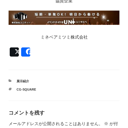
協賛企業
ミネベアミツミ株式会社
Post
Share
カ
展示紹介
テ
タ
CG-SQUARE
ゴ
グ
リ
ー
コメントを残す
メールアドレスが公開されることはありません。
※
が付