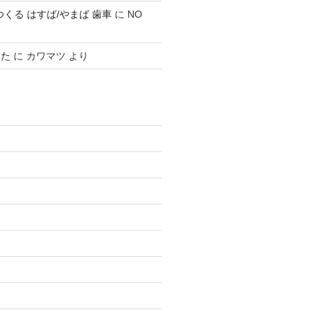
0 でつくる はすば/やまば 歯車
に
NO
みた
に
カワマツ
より