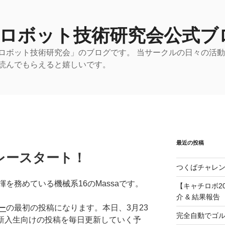
 ロボット技術研究会公式ブ
ロボット技術研究会」のブログです。 当サークルの日々の活
読んでもらえると嬉しいです。
最近の投稿
レースタート！
つくばチャレン
を務めている機械系16のMassaです。
【キャチロボ20
介 & 結果報告
ー
の最初の投稿になります。本日、3月23
完全自動でゴ
で新入生向けの投稿を毎日更新していく予