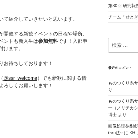
第80回 研究報告
チーム「せとぎ
いて紹介していきたいと思います。
が開催する新歓イベントの日程や場所、
検
ベントも新入生は
参加無料
です！入部申
索:
付けます。
りお待ちしております！
最近のコメント
（
@ssr_welcome
）でも新歓に関する情
ものつくり系サ
よろしくお願いします！
り
ものつくり系サ
一（ノリチカ
博士
より
画像処理&機械
thru法~
に
KH