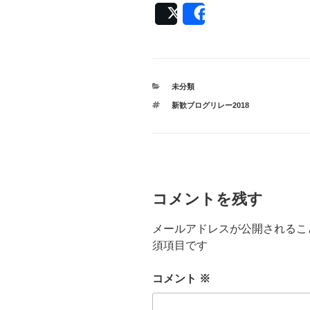
Post
Share
カ
未分類
テ
タ
新歓ブログリレー2018
ゴ
グ
リ
ー
コメントを残す
メールアドレスが公開されるこ
須項目です
コメント
※