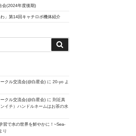
会(2024年度後期)
わ」第14回キャチロボ機体紹介
検
索
ークル交流会(@白星会)
に
20-yo
よ
ークル交流会(@白星会)
に
則近真
シンイチ）ハンドルネームはお茶の水
学習で水の世界を鮮やかに！~Sea-
より