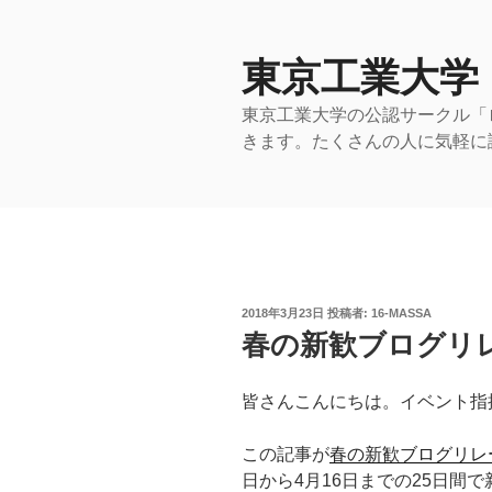
コ
ン
テ
東京工業大学
ン
東京工業大学の公認サークル「
ツ
きます。たくさんの人に気軽に
へ
ス
キ
ッ
プ
投
2018年3月23日
投稿者:
16-MASSA
稿
春の新歓ブログリ
日:
皆さんこんにちは。イベント指揮
この記事が
春の新歓ブログリレ
日から4月16日までの25日間