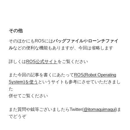
その他
そのほかにもROSには
バッグファイル
や
ローンチファイ
ル
などの便利な機能もありますが、今回は省略します
詳しくは
ROS公式サイト
をご覧ください
また今回の記事を書くにあたって
ROS(Robot Operating
System)を使う
というサイトも参考にさせていただきまし
た
併せてご覧ください
また質問や鉞等ございましたらTwitter(
@itomaquimaqui
)ま
でどうぞ