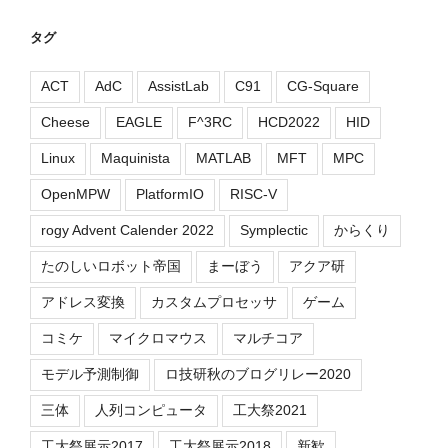
タグ
ACT
AdC
AssistLab
C91
CG-Square
Cheese
EAGLE
F^3RC
HCD2022
HID
Linux
Maquinista
MATLAB
MFT
MPC
OpenMPW
PlatformIO
RISC-V
rogy Advent Calender 2022
Symplectic
からくり
たのしいロボット帝国
まーぼう
アクア研
アドレス変換
カスタムプロセッサ
ゲーム
コミケ
マイクロマウス
マルチコア
モデル予測制御
ロ技研秋のブログリレー2020
三体
人列コンピュータ
工大祭2021
工大祭展示2017
工大祭展示2018
新歓