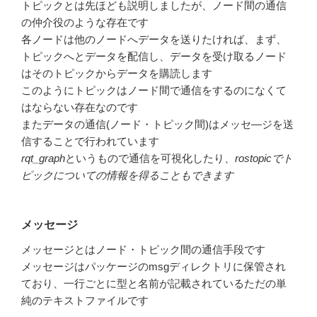
トピックとは先ほども説明しましたが、ノード間の通信
の仲介役のような存在です
各ノードは他のノードへデータを送りたければ、まず、
トピックへとデータを配信し、データを受け取るノード
はそのトピックからデータを購読します
このようにトピックはノード間で通信をするのになくて
はならない存在なのです
またデータの通信(ノード・トピック間)はメッセ―ジを送
信することで行われています
rqt_graph
というもので通信を可視化したり、
rostopicでト
ピックについての情報を得ることもできます
メッセージ
メッセージとはノード・トピック間の通信手段です
メッセージはパッケージのmsgディレクトリに保管され
ており、一行ごとに型と名前が記載されているただの単
純のテキストファイルです