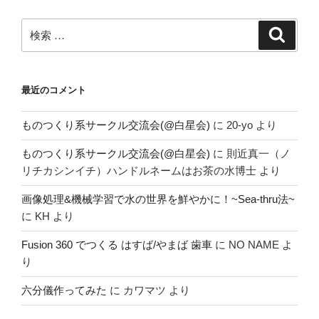
検
検
索
索:
最近のコメント
ものつくり系サークル交流会(@白星会)
に
20-yo
より
ものつくり系サークル交流会(@白星会)
に
則近真一（ノ
リチカシンイチ）ハンドルネームはお茶の水博士
より
画像処理&機械学習で水の世界を鮮やかに！~Sea-thru法~
に
KH
より
Fusion 360 でつくる はすば/やまば 歯車
に
NO NAME
よ
り
六分儀作ってみた
に
カワマツ
より