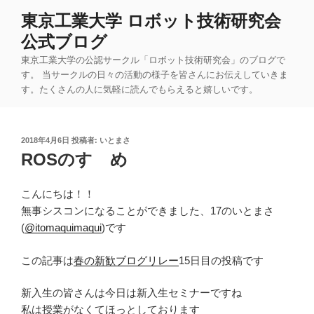
コ
東京工業大学 ロボット技術研究会
ン
公式ブログ
テ
ン
東京工業大学の公認サークル「ロボット技術研究会」のブログで
ツ
す。 当サークルの日々の活動の様子を皆さんにお伝えしていきま
す。たくさんの人に気軽に読んでもらえると嬉しいです。
へ
ス
キ
投
2018年4月6日
投稿者:
いとまさ
ッ
稿
ROSのすゝめ
プ
日:
こんにちは！！
無事シスコンになることができました、17のいとまさ
(
@itomaquimaqui
)です
この記事は
春の新歓ブログリレー
15日目の投稿です
新入生の皆さんは今日は新入生セミナーですね
私は授業がなくてほっとしております