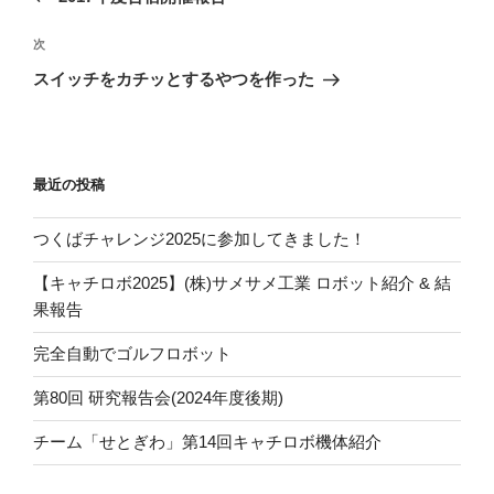
ナ
の
ビ
投
次
次
稿
ゲ
の
スイッチをカチッとするやつを作った
投
ー
稿
シ
ョ
最近の投稿
ン
つくばチャレンジ2025に参加してきました！
【キャチロボ2025】(株)サメサメ工業 ロボット紹介 & 結
果報告
完全自動でゴルフロボット
第80回 研究報告会(2024年度後期)
チーム「せとぎわ」第14回キャチロボ機体紹介