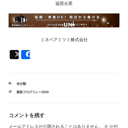
協賛企業
ミネベアミツミ株式会社
Post
Share
カ
未分類
テ
タ
新歓ブログリレー2018
ゴ
グ
リ
ー
コメントを残す
メールアドレスが公開されることはありません。
※
が付