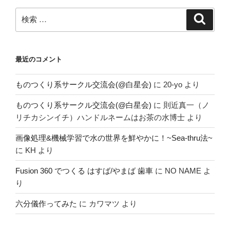
検
検
索
索:
最近のコメント
ものつくり系サークル交流会(@白星会)
に
20-yo
より
ものつくり系サークル交流会(@白星会)
に
則近真一（ノ
リチカシンイチ）ハンドルネームはお茶の水博士
より
画像処理&機械学習で水の世界を鮮やかに！~Sea-thru法~
に
KH
より
Fusion 360 でつくる はすば/やまば 歯車
に
NO NAME
よ
り
六分儀作ってみた
に
カワマツ
より