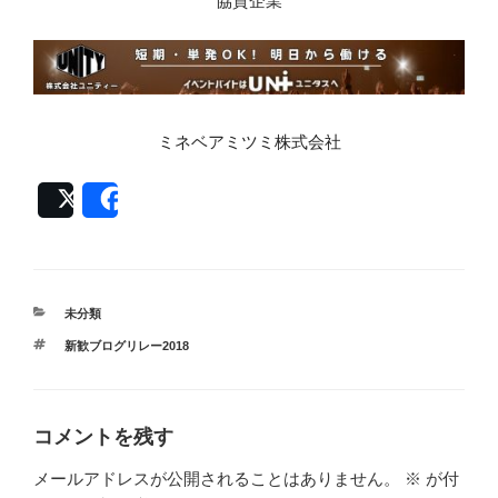
協賛企業
ミネベアミツミ株式会社
Post
Share
カ
未分類
テ
タ
新歓ブログリレー2018
ゴ
グ
リ
ー
コメントを残す
メールアドレスが公開されることはありません。
※
が付