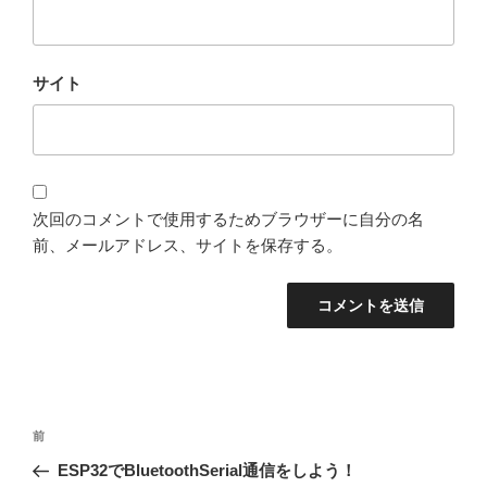
サイト
次回のコメントで使用するためブラウザーに自分の名
前、メールアドレス、サイトを保存する。
投
過
前
稿
去
ESP32でBluetoothSerial通信をしよう！
ナ