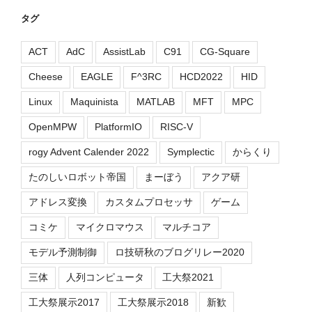
タグ
ACT
AdC
AssistLab
C91
CG-Square
Cheese
EAGLE
F^3RC
HCD2022
HID
Linux
Maquinista
MATLAB
MFT
MPC
OpenMPW
PlatformIO
RISC-V
rogy Advent Calender 2022
Symplectic
からくり
たのしいロボット帝国
まーぼう
アクア研
アドレス変換
カスタムプロセッサ
ゲーム
コミケ
マイクロマウス
マルチコア
モデル予測制御
ロ技研秋のブログリレー2020
三体
人列コンピュータ
工大祭2021
工大祭展示2017
工大祭展示2018
新歓