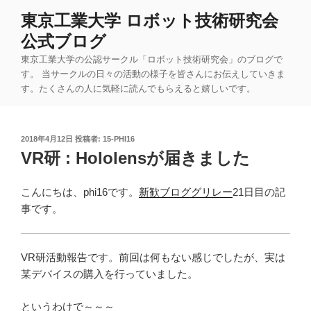
コ
東京工業大学 ロボット技術研究会
ン
公式ブログ
テ
ン
東京工業大学の公認サークル「ロボット技術研究会」のブログで
ツ
す。 当サークルの日々の活動の様子を皆さんにお伝えしていきま
す。たくさんの人に気軽に読んでもらえると嬉しいです。
へ
ス
キ
投
2018年4月12日
投稿者:
15-PHI16
ッ
稿
VR研 : Hololensが届きました
プ
日:
こんにちは、phi16です。
新歓ブロググリレー
21日目の記
事です。
VR研活動報告です。前回は何もない感じでしたが、実は
某デバイスの購入を行っていました。
というわけで～～～