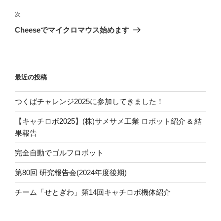
の
ビ
投
次
次
稿
ゲ
の
Cheeseでマイクロマウス始めます
投
ー
稿
シ
ョ
最近の投稿
ン
つくばチャレンジ2025に参加してきました！
【キャチロボ2025】(株)サメサメ工業 ロボット紹介 & 結
果報告
完全自動でゴルフロボット
第80回 研究報告会(2024年度後期)
チーム「せとぎわ」第14回キャチロボ機体紹介