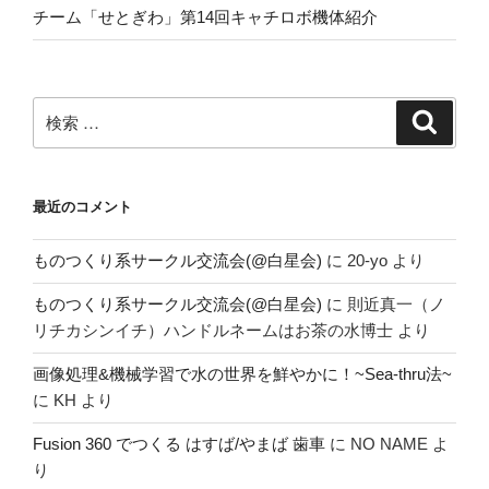
チーム「せとぎわ」第14回キャチロボ機体紹介
検
検
索
索:
最近のコメント
ものつくり系サークル交流会(@白星会)
に
20-yo
より
ものつくり系サークル交流会(@白星会)
に
則近真一（ノ
リチカシンイチ）ハンドルネームはお茶の水博士
より
画像処理&機械学習で水の世界を鮮やかに！~Sea-thru法~
に
KH
より
Fusion 360 でつくる はすば/やまば 歯車
に
NO NAME
よ
り