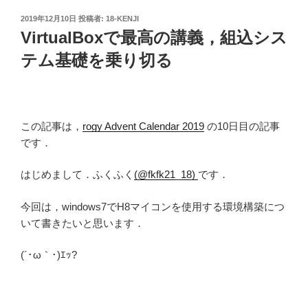
投
2019年12月10日
投稿者:
18-KENJI
稿
VirtualBoxで最高の講義，組込シス
日:
テム基礎を乗り切る
この記事は，
rogy Advent Calendar 2019
の10日目の記事
です．
はじめまして．ふくふく
(@fkfk21_18)
です．
今回は，windows7でH8マイコンを使用する環境構築につ
いて書きたいと思います．
(´･ω｀･)ｴｯ?