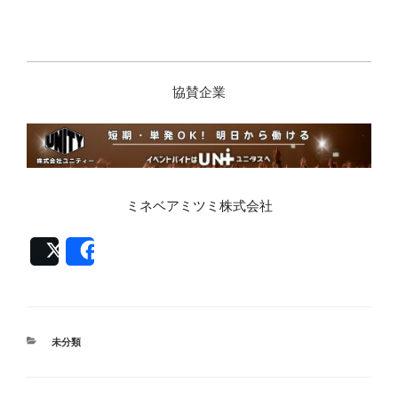
協賛企業
ミネベアミツミ株式会社
Post
Share
カ
未分類
テ
ゴ
リ