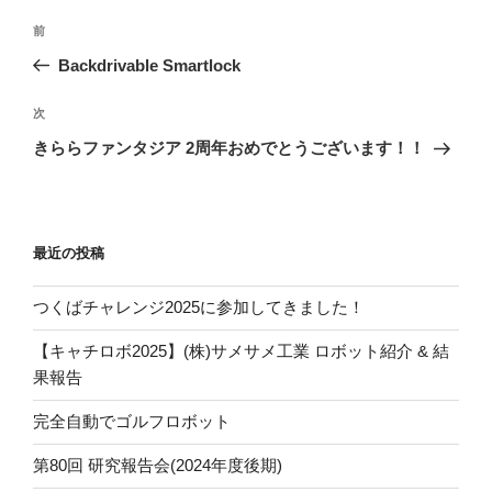
投
過
前
稿
去
Backdrivable Smartlock
ナ
の
ビ
投
次
次
稿
ゲ
の
きららファンタジア 2周年おめでとうございます！！
投
ー
稿
シ
ョ
最近の投稿
ン
つくばチャレンジ2025に参加してきました！
【キャチロボ2025】(株)サメサメ工業 ロボット紹介 & 結
果報告
完全自動でゴルフロボット
第80回 研究報告会(2024年度後期)