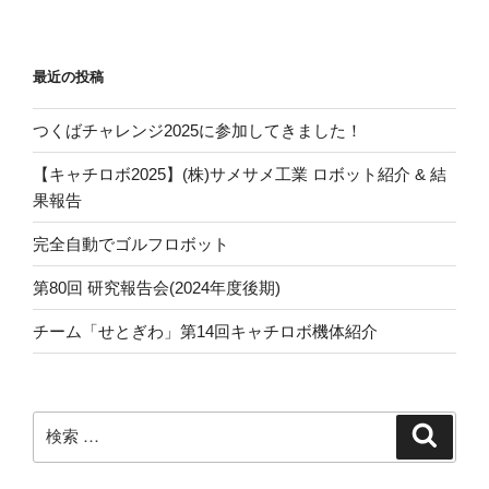
シ
稿
ョ
ン
最近の投稿
つくばチャレンジ2025に参加してきました！
【キャチロボ2025】(株)サメサメ工業 ロボット紹介 & 結
果報告
完全自動でゴルフロボット
第80回 研究報告会(2024年度後期)
チーム「せとぎわ」第14回キャチロボ機体紹介
検
検
索
索: