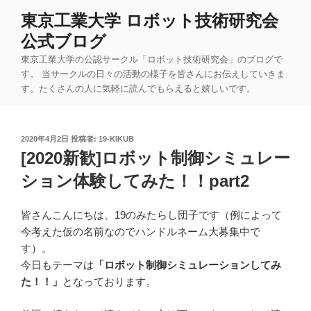
コ
東京工業大学 ロボット技術研究会
ン
公式ブログ
テ
ン
東京工業大学の公認サークル「ロボット技術研究会」のブログで
ツ
す。 当サークルの日々の活動の様子を皆さんにお伝えしていきま
す。たくさんの人に気軽に読んでもらえると嬉しいです。
へ
ス
キ
投
2020年4月2日
投稿者:
19-KIKUB
ッ
稿
[2020新歓]ロボット制御シミュレー
プ
日:
ション体験してみた！！part2
皆さんこんにちは、19のみたらし団子です（例によって
今考えた仮の名前なのでハンドルネーム大募集中で
す）。
今日もテーマは
「ロボット制御シミュレーションしてみ
た！！」
となっております。