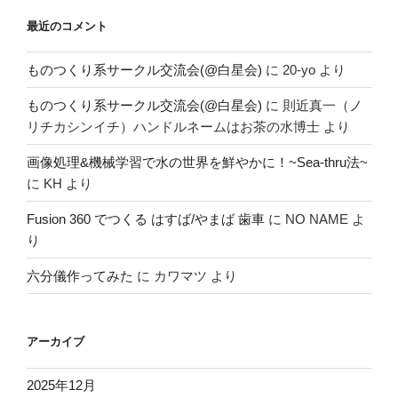
最近のコメント
ものつくり系サークル交流会(@白星会)
に
20-yo
より
ものつくり系サークル交流会(@白星会)
に
則近真一（ノ
リチカシンイチ）ハンドルネームはお茶の水博士
より
画像処理&機械学習で水の世界を鮮やかに！~Sea-thru法~
に
KH
より
Fusion 360 でつくる はすば/やまば 歯車
に
NO NAME
よ
り
六分儀作ってみた
に
カワマツ
より
アーカイブ
2025年12月