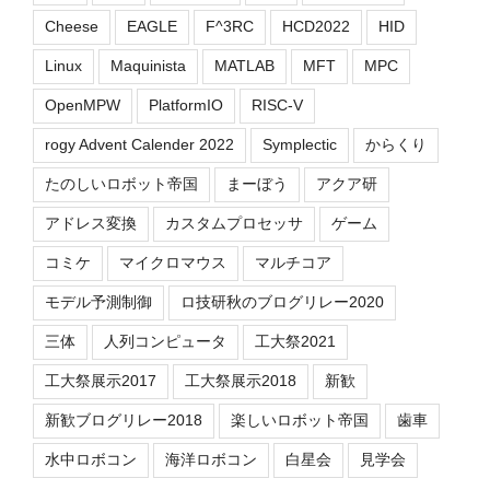
Cheese
EAGLE
F^3RC
HCD2022
HID
Linux
Maquinista
MATLAB
MFT
MPC
OpenMPW
PlatformIO
RISC-V
rogy Advent Calender 2022
Symplectic
からくり
たのしいロボット帝国
まーぼう
アクア研
アドレス変換
カスタムプロセッサ
ゲーム
コミケ
マイクロマウス
マルチコア
モデル予測制御
ロ技研秋のブログリレー2020
三体
人列コンピュータ
工大祭2021
工大祭展示2017
工大祭展示2018
新歓
新歓ブログリレー2018
楽しいロボット帝国
歯車
水中ロボコン
海洋ロボコン
白星会
見学会