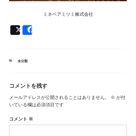
ミネベアミツミ株式会社
Post
Share
カ
未分類
テ
ゴ
リ
ー
コメントを残す
メールアドレスが公開されることはありません。
※
が付
いている欄は必須項目です
コメント
※