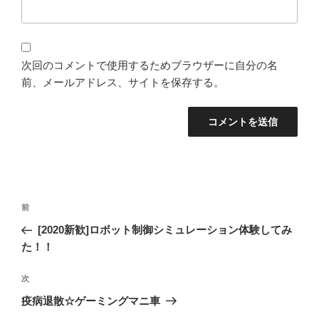
次回のコメントで使用するためブラウザーに自分の名
前、メールアドレス、サイトを保存する。
投
過
前
稿
去
[2020新歓]ロボット制御シミュレーション体験してみ
ナ
の
た！！
ビ
投
稿
ゲ
次
次
の
ー
疫病退散☆ゲーミングマニ車
投