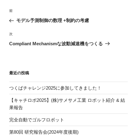
投
過
前
稿
去
モデル予測制御の数理 +制約の考慮
ナ
の
ビ
投
次
次
稿
ゲ
の
Compliant Mechanismな波動減速機をつくる
投
ー
稿
シ
ョ
最近の投稿
ン
つくばチャレンジ2025に参加してきました！
【キャチロボ2025】(株)サメサメ工業 ロボット紹介 & 結
果報告
完全自動でゴルフロボット
第80回 研究報告会(2024年度後期)