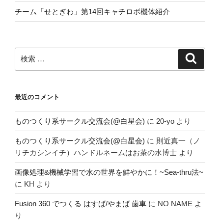
チーム「せとぎわ」第14回キャチロボ機体紹介
検
検
索
索:
最近のコメント
ものつくり系サークル交流会(@白星会)
に
20-yo
より
ものつくり系サークル交流会(@白星会)
に
則近真一（ノ
リチカシンイチ）ハンドルネームはお茶の水博士
より
画像処理&機械学習で水の世界を鮮やかに！~Sea-thru法~
に
KH
より
Fusion 360 でつくる はすば/やまば 歯車
に
NO NAME
よ
り