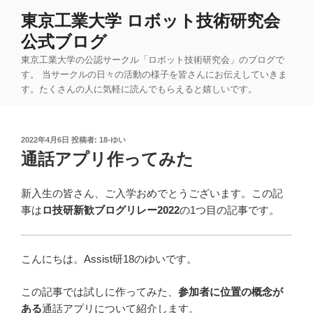
コ
東京工業大学 ロボット技術研究会
ン
公式ブログ
テ
ン
東京工業大学の公認サークル「ロボット技術研究会」のブログで
ツ
す。 当サークルの日々の活動の様子を皆さんにお伝えしていきま
す。たくさんの人に気軽に読んでもらえると嬉しいです。
へ
ス
キ
投
2022年4月6日
投稿者:
18-ゆい
ッ
稿
通話アプリ作ってみた
プ
日:
新入生の皆さん、ご入学おめでとうございます。この記
事は
ロ技研新歓ブログリレー2022
の1つ目の記事です。
こんにちは。Assist研18のゆいです。
この記事では試しに作ってみた、
参加者に位置の概念が
ある
通話アプリについて紹介します。