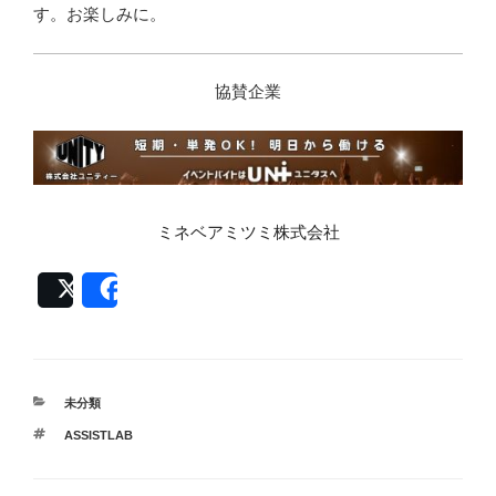
す。お楽しみに。
協賛企業
ミネベアミツミ株式会社
Post
Share
カ
未分類
テ
タ
ASSISTLAB
ゴ
グ
リ
ー