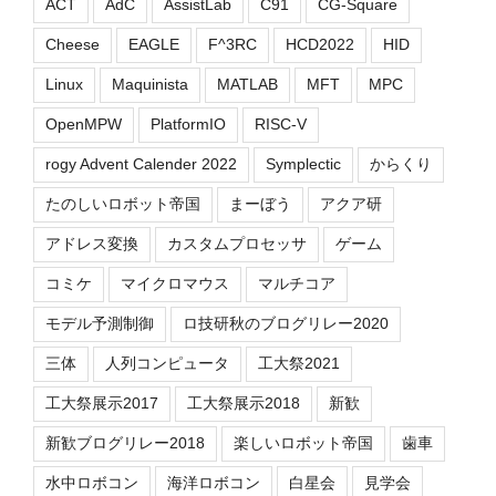
ACT
AdC
AssistLab
C91
CG-Square
Cheese
EAGLE
F^3RC
HCD2022
HID
Linux
Maquinista
MATLAB
MFT
MPC
OpenMPW
PlatformIO
RISC-V
rogy Advent Calender 2022
Symplectic
からくり
たのしいロボット帝国
まーぼう
アクア研
アドレス変換
カスタムプロセッサ
ゲーム
コミケ
マイクロマウス
マルチコア
モデル予測制御
ロ技研秋のブログリレー2020
三体
人列コンピュータ
工大祭2021
工大祭展示2017
工大祭展示2018
新歓
新歓ブログリレー2018
楽しいロボット帝国
歯車
水中ロボコン
海洋ロボコン
白星会
見学会