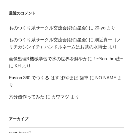
最近のコメント
ものつくり系サークル交流会(@白星会)
に
20-yo
より
ものつくり系サークル交流会(@白星会)
に
則近真一（ノ
リチカシンイチ）ハンドルネームはお茶の水博士
より
画像処理&機械学習で水の世界を鮮やかに！~Sea-thru法~
に
KH
より
Fusion 360 でつくる はすば/やまば 歯車
に
NO NAME
よ
り
六分儀作ってみた
に
カワマツ
より
アーカイブ