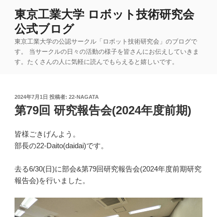
コ
東京工業大学 ロボット技術研究会
ン
公式ブログ
テ
ン
東京工業大学の公認サークル「ロボット技術研究会」のブログで
ツ
す。 当サークルの日々の活動の様子を皆さんにお伝えしていきま
す。たくさんの人に気軽に読んでもらえると嬉しいです。
へ
ス
キ
投
2024年7月1日
投稿者:
22-NAGATA
ッ
稿
第79回 研究報告会(2024年度前期)
プ
日:
皆様ごきげんよう。
部長の22-Daito(daidai)です。
去る6/30(日)に部会&第79回研究報告会(2024年度前期研究
報告会)を行いました。