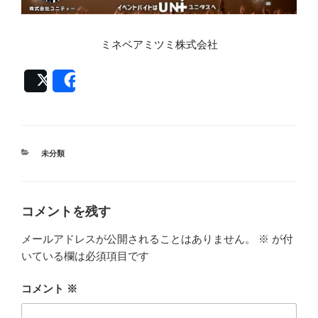
ミネベアミツミ株式会社
Post
Share
カ
未分類
テ
ゴ
リ
ー
コメントを残す
メールアドレスが公開されることはありません。
※
が付
いている欄は必須項目です
コメント
※