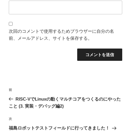
次回のコメントで使用するためブラウザーに自分の名
前、メールアドレス、サイトを保存する。
投
過
前
稿
去
RISC-VでLinuxの動くマルチコアをつくるのにやった
ナ
の
こと (3. 実装・デバッグ編2)
ビ
投
稿
ゲ
次
次
の
ー
福島ロボットテストフィールドに行ってきました！