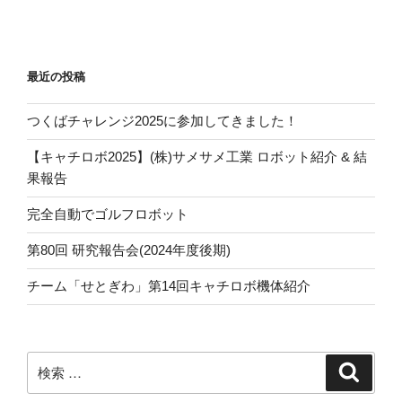
投
シ
稿
ョ
ン
最近の投稿
つくばチャレンジ2025に参加してきました！
【キャチロボ2025】(株)サメサメ工業 ロボット紹介 & 結
果報告
完全自動でゴルフロボット
第80回 研究報告会(2024年度後期)
チーム「せとぎわ」第14回キャチロボ機体紹介
検
検
索
索: