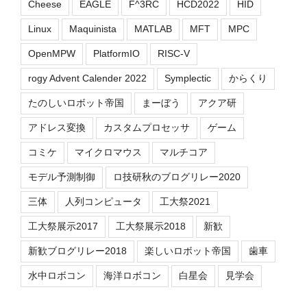
Cheese
EAGLE
F^3RC
HCD2022
HID
Linux
Maquinista
MATLAB
MFT
MPC
OpenMPW
PlatformIO
RISC-V
rogy Advent Calender 2022
Symplectic
からくり
たのしいロボット帝国
まーぼう
アクア研
アドレス変換
カスタムプロセッサ
ゲーム
コミケ
マイクロマウス
マルチコア
モデル予測制御
ロ技研秋のブログリレー2020
三体
人列コンピュータ
工大祭2021
工大祭展示2017
工大祭展示2018
新歓
新歓ブログリレー2018
楽しいロボット帝国
歯車
水中ロボコン
海洋ロボコン
白星会
見学会