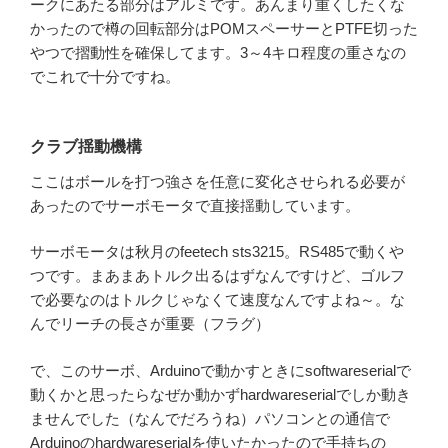
ークにあたる部分はアルミです。あんまり重くしたくな
かったので樽の回転部分はPOMスペーサーとPTFE切った
やつで摺動性を確保してます。3～4キロ程度の重さなの
でこれで十分ですね。
クラブ揺動機構
ここはボールを打つ強さを任意に変化させられる必要が
あったのでサーボモータで直接揺動しています。
サーボモータは秋月のfeetech sts3215。RS485で動くや
つです。まあまあトルク出るはずなんですけど、ゴルフ
で必要なのはトルクじゃなくて速度なんですよね～。な
んでリーチの長さが重要（フラグ）
で、このサーボ、Arduinoで動かすときにsoftwareserialで
動くかと思ったらなぜか動かずhardwareserialでしか動き
ませんでした（なんでだろうね）パソコンとの通信で
Arduinoのhardwareserialを使いたかったので手持ちの