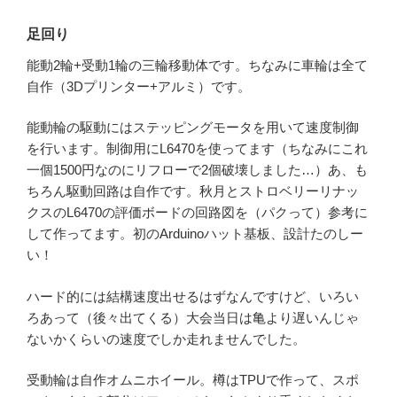
足回り
能動2輪+受動1輪の三輪移動体です。ちなみに車輪は全て
自作（3Dプリンター+アルミ）です。
能動輪の駆動にはステッピングモータを用いて速度制御
を行います。制御用にL6470を使ってます（ちなみにこれ
一個1500円なのにリフローで2個破壊しました…）あ、も
ちろん駆動回路は自作です。秋月とストロベリーリナッ
クスのL6470の評価ボードの回路図を（パクって）参考に
して作ってます。初のArduinoハット基板、設計たのしー
い！
ハード的には結構速度出せるはずなんですけど、いろい
ろあって（後々出てくる）大会当日は亀より遅いんじゃ
ないかくらいの速度でしか走れませんでした。
受動輪は自作オムニホイール。樽はTPUで作って、スポ