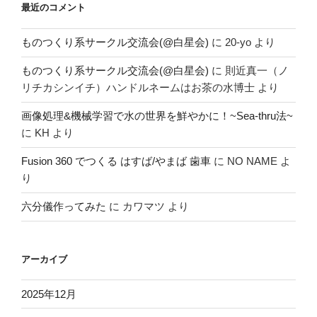
最近のコメント
ものつくり系サークル交流会(@白星会)
に
20-yo
より
ものつくり系サークル交流会(@白星会)
に
則近真一（ノ
リチカシンイチ）ハンドルネームはお茶の水博士
より
画像処理&機械学習で水の世界を鮮やかに！~Sea-thru法~
に
KH
より
Fusion 360 でつくる はすば/やまば 歯車
に
NO NAME
よ
り
六分儀作ってみた
に
カワマツ
より
アーカイブ
2025年12月