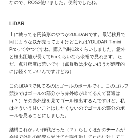
なので、ROS2使いました。便利でしたね。
LiDAR
上に載ってる円筒形のやつが2DLiDARです。最近秋月で
同じような奴が売ってますけどこれはYDLiDAR T-mini
Proってやつですね。購入当時12kくらいしました。意外
と検出距離が長くて6mくらいなら余裕で見れます。た
だ、点群密度は荒いです（点群数は少ないほうが処理的
には軽くていいんですけどね）
このLiDARで見てるのはゴールのポールです。このゴルフ
競技ではゴールの部分から赤外線が出てるんで普通は
（？）その赤外線を見てゴール検出するんですけど、私
はそういう甘いことはしたくないのでゴールの部分のポ
ールを見ることにしました。
結構これがいい作戦だった（？）らしくほかのチームが
会場で外乱の影響を受けてた誤作動してたのに対してこ