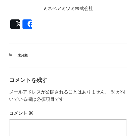
ミネベアミツミ株式会社
Post
Share
カ
未分類
テ
ゴ
リ
ー
コメントを残す
メールアドレスが公開されることはありません。
※
が付
いている欄は必須項目です
コメント
※