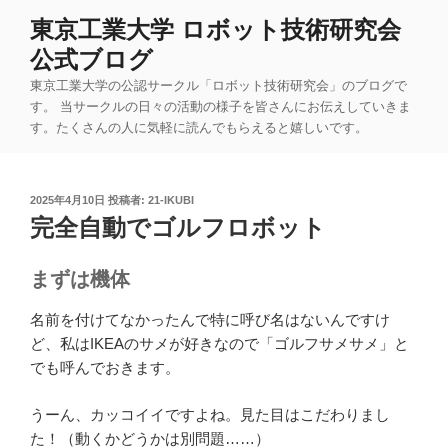
コ
東京工業大学 ロボット技術研究会
ン
公式ブログ
テ
ン
東京工業大学の公認サークル「ロボット技術研究会」のブログで
ツ
す。 当サークルの日々の活動の様子を皆さんにお伝えしていきま
す。たくさんの人に気軽に読んでもらえると嬉しいです。
へ
ス
キ
投
2025年4月10日
投稿者:
21-IKUBI
ッ
稿
完全自動でゴルフロボット
プ
日:
まずは機体
名前を付けてなかったんで特に呼び名はないんですけ
ど、私はIKEAのサメが好きなので「ゴルフサメサメ」と
でも呼んでおきます。
うーん、カッコイイですよね。見た目はこだわりまし
た！（動くかどうかは別問題……）