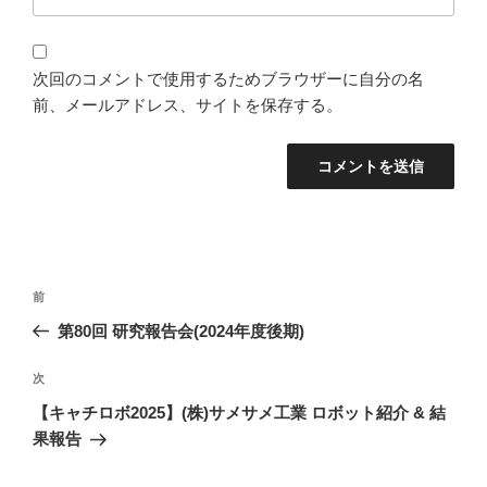
次回のコメントで使用するためブラウザーに自分の名
前、メールアドレス、サイトを保存する。
投
過
前
稿
去
第80回 研究報告会(2024年度後期)
ナ
の
ビ
投
次
次
稿
ゲ
の
【キャチロボ2025】(株)サメサメ工業 ロボット紹介 & 結
投
ー
果報告
稿
シ