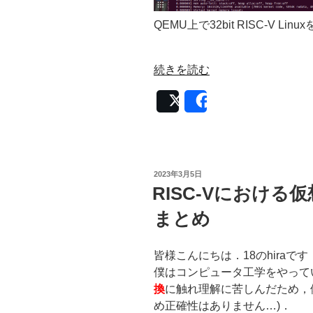
QEMU上で32bit RISC-V L
“32bit
続きを読む
RISC-
Post
Share
V
Linux
を
作
り
投
2023年3月5日
稿
QEMU
RISC-Vにおける
日:
で
まとめ
実
行
す
皆様こんにちは．18のhiraです
る”
僕はコンピュータ工学をやって
の
換
に触れ理解に苦しんだため，
め正確性はありません…)．