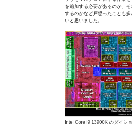
編
く
を追加する必要があるのか、そ
1)”
る
するのかなど戸惑ったことも多
の
の
いと思いました。
に
や
っ
た
こ
と
(2.
ソ
フ
ト
編)”
の
Intel Core i9 13900K のダイ