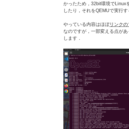
かったため，32bit環境でLin
っ
したり，それをQEMUで実行
た
こ
やっている内容はほぼ
リンクのブ
と
なのですが，一部変える点があ
(1.
します．
ハ
ー
ド
編)”
の