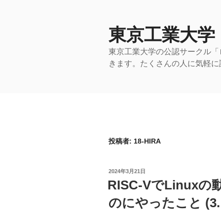
コ
ン
テ
東京工業大学
ン
東京工業大学の公認サークル「
ツ
きます。たくさんの人に気軽に
へ
ス
キ
ッ
プ
投稿者:
18-HIRA
投
2024年3月21日
稿
RISC-VでLin
日:
のにやったこと (3