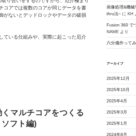
の取り合いをするのですから、厄介極まり
画像処理&機械
チコアでは複数のコアが同じデータを書
thru法~
に
KH
御がないとデッドロックやデータの破損
Fusion 36
NAME
より
している仕組みや、実際に起こった厄介
六分儀作って
アーカイブ
2025年12月
2025年10月
2025年4月
uxの動くマルチコアをつくる
2025年3月
 ソフト編)
2025年1月
2024年8月