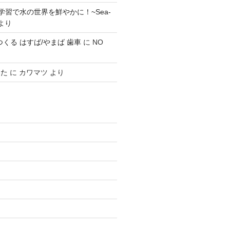
学習で水の世界を鮮やかに！~Sea-
より
0 でつくる はすば/やまば 歯車
に
NO
みた
に
カワマツ
より