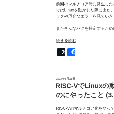
前回のマルチコア時に発生した
ではLinuxを動かした際に出
ックや厄介なエラーを見ていき
またそんなバグを特定するため
“RISC-
続きを読む
V
Post
Share
で
Linux
の
動
く
投
2024年3月21日
稿
マ
RISC-VでLin
日:
ル
のにやったこと (3
チ
コ
ア
RISC-Vのマルチコア化をや
を