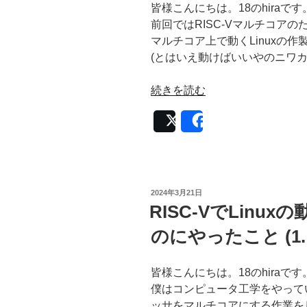
2)”
ア
皆様こんにちは。18のhiraです
の
を
前回ではRISC-Vマルチコア
つ
マルチコア上で動くLinuxの
く
(とはいえ動けばいいやのニワカ
る
の
“RISC-
続きを読む
に
V
や
Post
Share
で
っ
Linux
た
の
こ
動
と
く
投
2024年3月21日
(3.
稿
マ
RISC-VでLin
日:
実
ル
のにやったこと (1.
装・
チ
デ
コ
バ
ア
皆様こんにちは。18のhiraです
ッ
を
僕はコンピュータ工学をやってい
グ
つ
ッサをマルチコアにする作業を