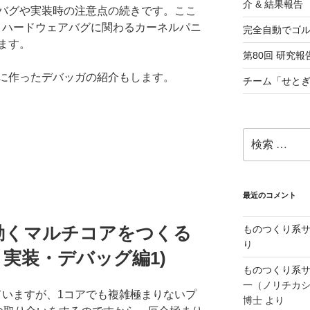
介 & 結果報告
バグや実装時の注意点の続きです。ここ
た、ハードウェアバグに関わるカーネルパニ
完全自動でゴ
ます。
第80回 研究報告
に作ったデバッガの紹介もします。
チーム「せとぎ
検
索:
最近のコメント
uxの動くマルチコアをつくる
ものつくり系サ
り
. 実装・デバッグ編1)
ものつくり系サ
一（ノリチカ
っていますが、1コアでも複雑極まりないプ
博士
より