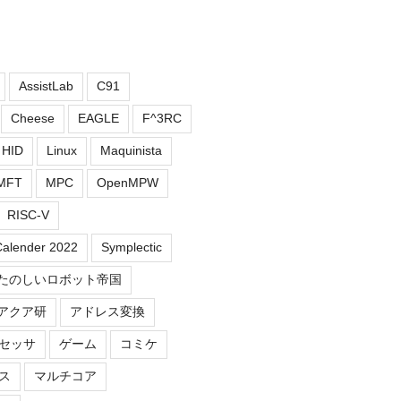
AssistLab
C91
Cheese
EAGLE
F^3RC
HID
Linux
Maquinista
MFT
MPC
OpenMPW
RISC-V
Calender 2022
Symplectic
たのしいロボット帝国
アクア研
アドレス変換
セッサ
ゲーム
コミケ
ス
マルチコア