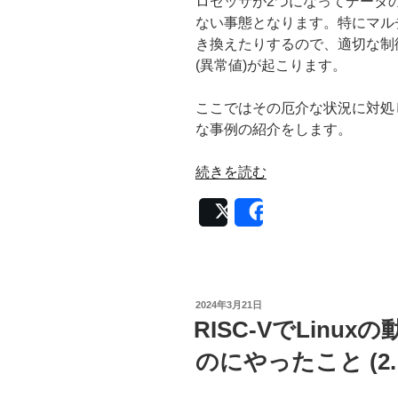
ロセッサが2つになってデータ
つ
ない事態となります。特にマル
く
き換えたりするので、適切な制
る
(異常値)が起こります。
の
に
ここではその厄介な状況に対処
や
な事例の紹介をします。
っ
た
“RISC-
続きを読む
こ
V
と
Post
Share
で
(3.
Linux
実
の
装・
動
デ
く
投
2024年3月21日
バ
稿
マ
RISC-VでLin
日:
ッ
ル
のにやったこと (2.
グ
チ
編
コ