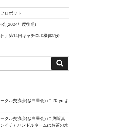
ルフロボット
会(2024年度後期)
わ」第14回キャチロボ機体紹介
検
索
ークル交流会(@白星会)
に
20-yo
よ
ークル交流会(@白星会)
に
則近真
シンイチ）ハンドルネームはお茶の水