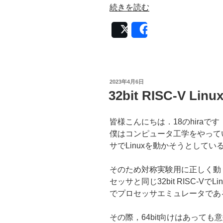
“RISC-
続きを読む
V
Post
Share
で
Linux
の
動
く
投
2023年4月6日
稿
マ
32bit RISC-V 
日:
ル
チ
皆様こんにちは．18のhiraです
コ
僕はコンピュータ工学をやって
ア
サでLinuxを動かそうとしてい
を
つ
そのため対称実験用に正しく動
く
セッサと同じ32bit RISC-V
る
でプロセッサエミュレータである
の
に
その際，64bit向けはあっても
や