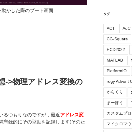
inuxを動かした際のブート画面
タグ
ACT
AdC
CG-Square
HCD2022
MATLAB
PlatformIO
仮想->物理アドレス変換の
rogy Advent 
からくり
まーぼう
．
カスタムプロ
いるつもりなのですが，最近
アドレス変
備忘録的にその挙動を記録します(そのた
マイクロマウ