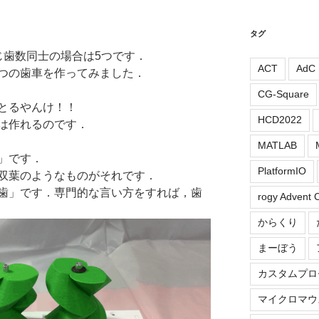
タグ
じ歯数同士の場合は5つです．
ACT
AdC
つの歯車を作ってみました．
CG-Square
とるやんけ！！
HCD2022
は作れるのです．
MATLAB
」です．
PlatformIO
双葉のようなものがそれです．
歯」です．専門的な言い方をすれば，歯
rogy Advent 
からくり
まーぼう
カスタムプロ
マイクロマウ