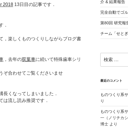
介 & 結果報告
r 2018
13日目の記事です．
完全自動でゴ
第80回 研究報告
す．
チーム「せとぎ
て，楽しくものつくりしながらブログ書
検
車
，去年の
双葉車
に続いて特殊歯車シリ
索:
うぞ合わせてご覧くださいませ
最近のコメント
構長くなってしまいました．
ものつくり系サ
ては流し読み推奨です．
り
ものつくり系サ
一（ノリチカ
博士
より