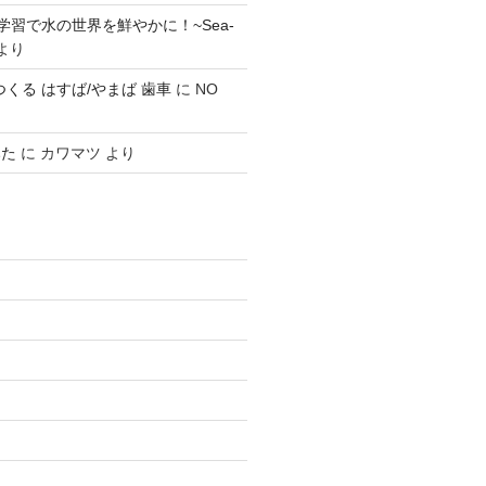
学習で水の世界を鮮やかに！~Sea-
より
0 でつくる はすば/やまば 歯車
に
NO
みた
に
カワマツ
より