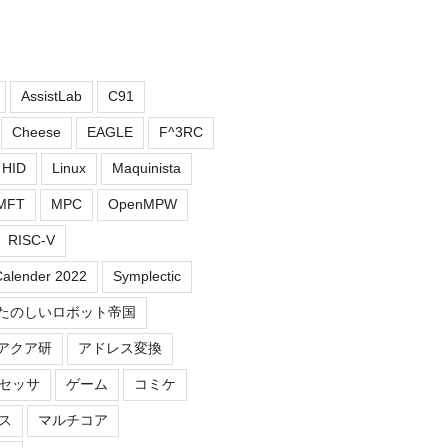
AssistLab
C91
Cheese
EAGLE
F^3RC
HID
Linux
Maquinista
MFT
MPC
OpenMPW
RISC-V
Calender 2022
Symplectic
たのしいロボット帝国
アクア研
アドレス変換
セッサ
ゲーム
コミケ
ス
マルチコア