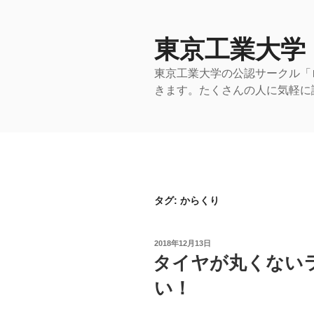
コ
ン
テ
東京工業大学
ン
東京工業大学の公認サークル「
ツ
きます。たくさんの人に気軽に
へ
ス
キ
ッ
プ
タグ:
からくり
投
2018年12月13日
稿
タイヤが丸くない
日:
い！