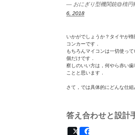
— おにぎり型機関銃@楕円輪ラジ
6, 2018
いかがでしょうか？タイヤが楕
コンカーです．
もちろんマイコンは一切使って
個だけです．
察しのいい方は，何やら赤い歯
ことと思います．
さて，では具体的にどんな仕組
答え合わせと設計
Post
Share