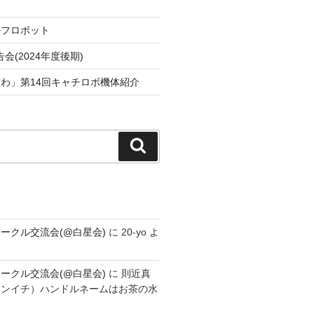
ルフロボット
会(2024年度後期)
わ」第14回キャチロボ機体紹介
検
索
ークル交流会(@白星会)
に
20-yo
よ
ークル交流会(@白星会)
に
則近真
シンイチ）ハンドルネームはお茶の水