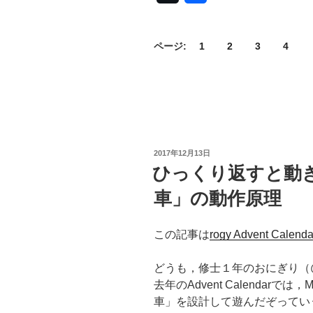
ページ:
1
2
3
4
投
2017年12月13日
稿
ひっくり返すと動き
日:
車」の動作原理
この記事は
rogy Advent Calenda
どうも，修士１年のおにぎり（@m
去年のAdvent Calendarで
車」を設計して遊んだぞってい