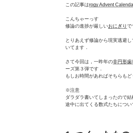
この記事は
rogy Advent Calenda
こんちゃーっす
修論の進捗が厳しい
おにぎり
で
とりあえず修論から現実逃避し
いてます．
さて今回は，一昨年の
非円形歯
ーズ第３弾です．
もしお時間があればそちらもど
※注意
ダラダラ書いてしまったので結
途中に出てくる数式たちについ