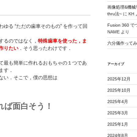
画像処理&機械
thru法~
に
KH
Fusion 36
ゆる “ただの歯車そのもの” を作って回
NAME
より
するのではなく，
特殊歯車を使った，ま
六分儀作って
作りたい
．そう思ったわけです．
て最も簡単に作れるおもちゃの１つであ
アーカイブ
ます．
ない．そこで，僕の思想は
2025年12月
2025年10月
2025年4月
れば面白そう！
2025年3月
2025年1月
2024年8月