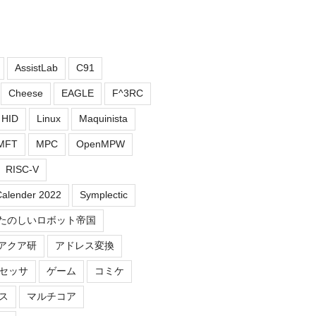
AssistLab
C91
Cheese
EAGLE
F^3RC
HID
Linux
Maquinista
MFT
MPC
OpenMPW
RISC-V
Calender 2022
Symplectic
たのしいロボット帝国
アクア研
アドレス変換
セッサ
ゲーム
コミケ
ス
マルチコア