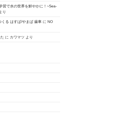
学習で水の世界を鮮やかに！~Sea-
より
0 でつくる はすば/やまば 歯車
に
NO
みた
に
カワマツ
より