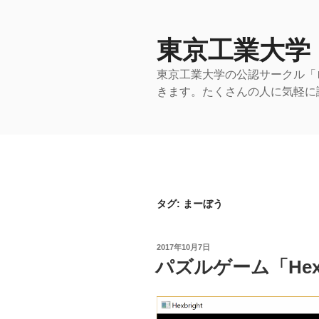
コ
ン
テ
東京工業大学
ン
東京工業大学の公認サークル「
ツ
きます。たくさんの人に気軽に
へ
ス
キ
ッ
プ
タグ:
まーぼう
投
2017年10月7日
稿
パズルゲーム「Hexb
日: