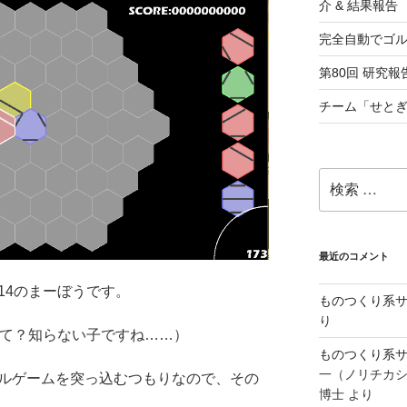
介 & 結果報告
完全自動でゴ
第80回 研究報告
チーム「せとぎ
検
索:
最近のコメント
の14のまーぼうです。
ものつくり系サ
り
って？知らない子ですね……）
ものつくり系サ
一（ノリチカ
パズルゲームを突っ込むつもりなので、その
博士
より