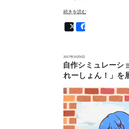
“パ
続きを読む
ズ
ル
Post
Share
ゲ
ー
ム
「Hexbright」
投
2017年10月6日
の
稿
自作シミュレーショ
日:
展
示”
れーしょん！」を
の