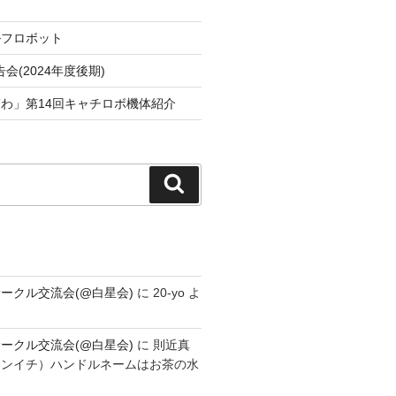
ルフロボット
会(2024年度後期)
わ」第14回キャチロボ機体紹介
検
索
ークル交流会(@白星会)
に
20-yo
よ
ークル交流会(@白星会)
に
則近真
シンイチ）ハンドルネームはお茶の水