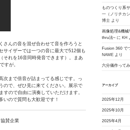
ものつくり系サ
一（ノリチカ
博士
より
画像処理&機械
thru法~
に
KH
くさんの音を混ぜ合わせて音を作ろうと
Fusion 36
セサイザーでは一つの音に最大で512個も
NAME
より
（それを16音同時発音できます）。まあ
のですが。
六分儀作って
高次まで倍音が詰まってる感じです。っ
うので、ぜひ見に来てください。展示で
アーカイブ
いますので自由に演奏していただけます。
多いので質問も大歓迎です！
2025年12月
2025年10月
協賛企業
2025年4月