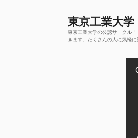
コ
ン
テ
東京工業大学
ン
東京工業大学の公認サークル「
ツ
きます。たくさんの人に気軽に
へ
ス
キ
ッ
プ