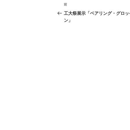
投
過
前
稿
去
工大祭展示「ベアリング・グロッ
の
ン」
ナ
投
ビ
稿
ゲ
ー
シ
ョ
ン