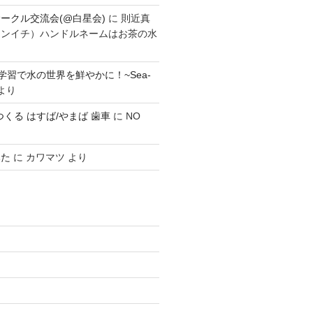
ークル交流会(@白星会)
に
則近真
シンイチ）ハンドルネームはお茶の水
学習で水の世界を鮮やかに！~Sea-
より
0 でつくる はすば/やまば 歯車
に
NO
みた
に
カワマツ
より