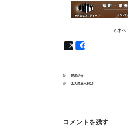
ミネベ
Post
Share
カ
展示紹介
テ
タ
工大祭展示2017
ゴ
グ
リ
ー
コメントを残す