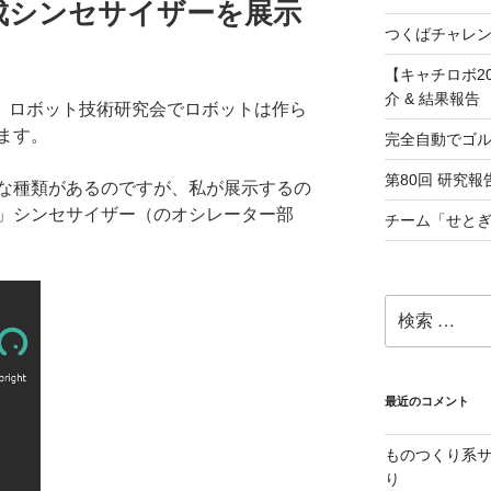
成シンセサイザーを展示
つくばチャレン
【キャチロボ20
介 & 結果報告
nです。ロボット技術研究会でロボットは作ら
ます。
完全自動でゴ
第80回 研究報告
な種類があるのですが、私が展示するの
成」シンセサイザー（のオシレーター部
チーム「せとぎ
検
索:
最近のコメント
ものつくり系サ
り