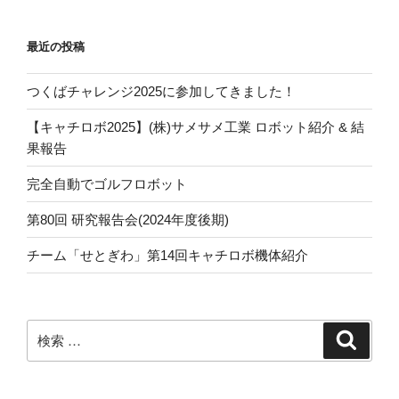
シ
ョ
最近の投稿
ン
つくばチャレンジ2025に参加してきました！
【キャチロボ2025】(株)サメサメ工業 ロボット紹介 & 結
果報告
完全自動でゴルフロボット
第80回 研究報告会(2024年度後期)
チーム「せとぎわ」第14回キャチロボ機体紹介
検
検
索
索: