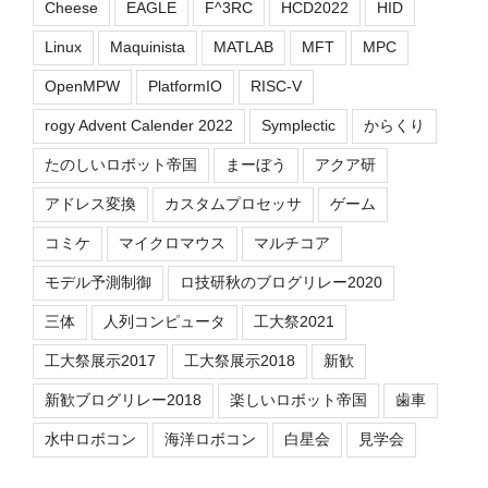
Cheese
EAGLE
F^3RC
HCD2022
HID
Linux
Maquinista
MATLAB
MFT
MPC
OpenMPW
PlatformIO
RISC-V
rogy Advent Calender 2022
Symplectic
からくり
たのしいロボット帝国
まーぼう
アクア研
アドレス変換
カスタムプロセッサ
ゲーム
コミケ
マイクロマウス
マルチコア
モデル予測制御
ロ技研秋のブログリレー2020
三体
人列コンピュータ
工大祭2021
工大祭展示2017
工大祭展示2018
新歓
新歓ブログリレー2018
楽しいロボット帝国
歯車
水中ロボコン
海洋ロボコン
白星会
見学会