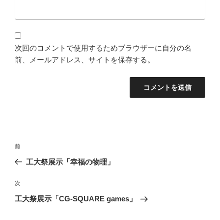
次回のコメントで使用するためブラウザーに自分の名
前、メールアドレス、サイトを保存する。
投
過
前
稿
去
工大祭展示「幸福の物理」
ナ
の
ビ
投
次
次
稿
ゲ
の
工大祭展示「CG-SQUARE games」
投
ー
稿