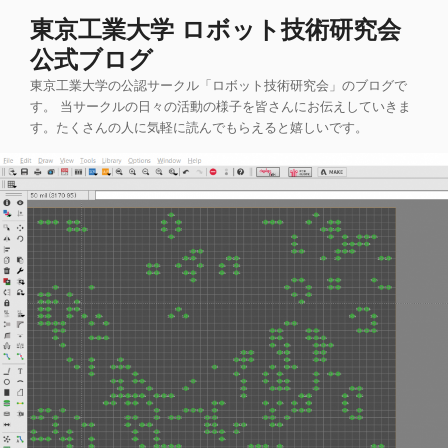
コ
東京工業大学 ロボット技術研究会
ン
公式ブログ
テ
ン
東京工業大学の公認サークル「ロボット技術研究会」のブログで
ツ
す。 当サークルの日々の活動の様子を皆さんにお伝えしていきま
す。たくさんの人に気軽に読んでもらえると嬉しいです。
へ
ス
キ
ッ
プ