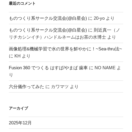
最近のコメント
ものつくり系サークル交流会(@白星会)
に
20-yo
より
ものつくり系サークル交流会(@白星会)
に
則近真一（ノ
リチカシンイチ）ハンドルネームはお茶の水博士
より
画像処理&機械学習で水の世界を鮮やかに！~Sea-thru法~
に
KH
より
Fusion 360 でつくる はすば/やまば 歯車
に
NO NAME
よ
り
六分儀作ってみた
に
カワマツ
より
アーカイブ
2025年12月