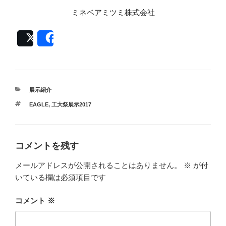
ミネベアミツミ株式会社
Post
Share
カ
展示紹介
テ
タ
EAGLE
,
工大祭展示2017
ゴ
グ
リ
ー
コメントを残す
メールアドレスが公開されることはありません。
※
が付
いている欄は必須項目です
コメント
※