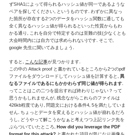
ずSHA1によって得られるハッシュ値が同一であるような
ペアを探してください, というものです. わずかに異なっ
た箇所が存在する2つのデータをハッシュ関数に通しても
全く異なるハッシュ値が得られるといった性質からもわ
かる通り, これを自分で特定するのは至難の技(少なくとも
大会時間内には自力では求められない)です. そこで,
google 先生に聞いてみましょう.
すると,
こんな記事
が見つかります.
この中の Attack proof と書かれているところから2つのpdf
ファイルをダウンロードしてハッシュ値を計算すると,
異
なるファイルであるにもかかわらず同じ値が得られます
.
ってことはこの二つを提出すれば終わりじゃない？って
思うかもしれませんが, 残念ながらこれらのファイルは
426kb程度であり, 問題文における条件4, 5を満たしていま
せん. ちょっとデータを変えるとハッシュ値が崩れるだろ
うし, どうやって解こうかなぁと考えつつ上記リンク先を
ぶらついていたところ,
How did you leverage the PDF
format for this attack?
と書かれた項目が気になり画像を