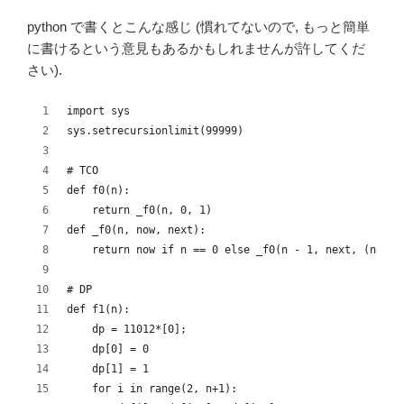
python で書くとこんな感じ (慣れてないので, もっと簡単
に書けるという意見もあるかもしれませんが許してくだ
さい).
import sys
sys.setrecursionlimit(99999)
# TCO
def f0(n):
    return _f0(n, 0, 1)
def _f0(n, now, next):
    return now if n == 0 else _f0(n - 1, next, (now +
# DP
def f1(n):
    dp = 11012*[0];
    dp[0] = 0
    dp[1] = 1
    for i in range(2, n+1):