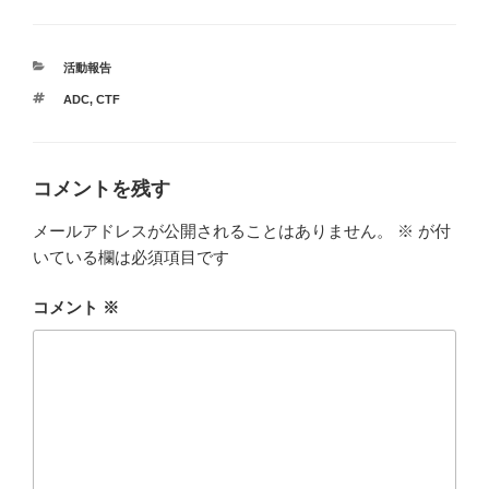
カ
活動報告
テ
タ
ADC
,
CTF
ゴ
グ
リ
ー
コメントを残す
メールアドレスが公開されることはありません。
※
が付
いている欄は必須項目です
コメント
※