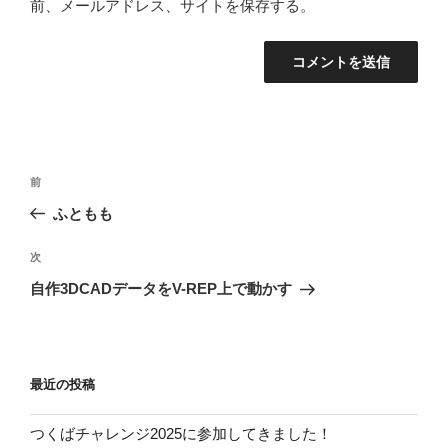
前、メールアドレス、サイトを保存する。
投
過
前
稿
去
ふともも
ナ
の
ビ
投
次
次
稿
ゲ
の
自作3DCADデータをV-REP上で動かす
投
ー
稿
シ
ョ
最近の投稿
ン
つくばチャレンジ2025に参加してきました！