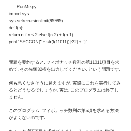
—– RunMe.py
import sys
sys.setrecursionlimit(99999)
def f(n):
return n if n < 2 else f(n-2) + f(n-1)
print “SECCON{” + str(f(11011))[:32] + “}”
—–
問題を要約すると, フィボナッチ数列の第11011項目を求
めて, その先頭32桁を出力してください, という問題です.
何も悪くなさそうに見えますが, 実際にこれを実行してみ
るとどうなるでしょうか. 実は, このプログラムは終了し
ません.
このプログラム, フィボナッチ数列の第n項を求める方法
がよくないのです.