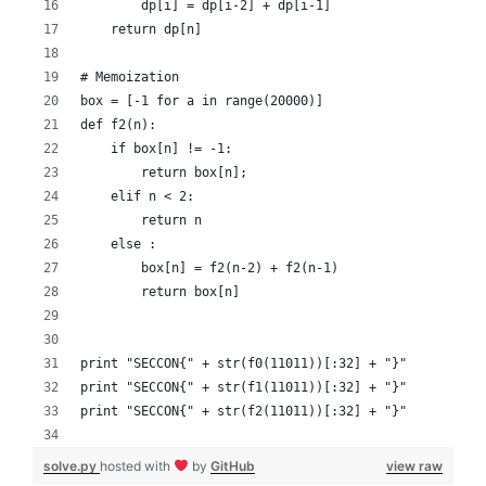
        dp[i] = dp[i-2] + dp[i-1]    
    return dp[n]
# Memoization
box = [-1 for a in range(20000)]
def f2(n):
    if box[n] != -1:
        return box[n];
    elif n < 2:
        return n
    else :
        box[n] = f2(n-2) + f2(n-1)
        return box[n]
print "SECCON{" + str(f0(11011))[:32] + "}"
print "SECCON{" + str(f1(11011))[:32] + "}"
print "SECCON{" + str(f2(11011))[:32] + "}"
solve.py
hosted with
by
GitHub
view raw