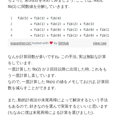
ちょっと 第5項目を求めてみましょう. ここでは, fib(0),
fib(1) に関数値を分解していきます.
fib(5) = fib(3) + fib(4)
       = fib(1) + fib(2) + fib(2) + fib(3)
       = fib(1) + fib(0) + fib(1) + fib(0) + fib(1) + 
       = fib(1) + fib(0) + fib(1) + fib(0) + fib(1) + 
expantion.txt
hosted with
by
GitHub
view raw
なんか計算回数が多いですね. この手法, 実は無駄な計算
をしています.
一度計算した fib(2) が２回目以降に出現した時, これをも
う一度計算し直しています.
なので, 一度計算した fib(n) の値をメモしておけば, 計算回
数を減らすことができます.
また, 動的計画法や末尾再帰によって解決するという手法
もあるので, 好きなのを選んで実装するといいと思います
(ちなみに僕は末尾再帰による計算を選びました).