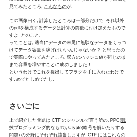
見てみたところ,
こんなもの
が.
この画像曰く, 計算したところは一部分だけで, それ以外
のpdfを構成するデータは計算の前後に付け加えたもので
すよ, とのこと.
ってことは, 適当にデータの末尾に無駄なデータをくっつ
けてデータ容量を稼げばいいんじゃないか？ と思ったの
で実際にやってみたところ, 双方のハッシュ値が同じのま
まで容量を増やすことに成功しました！
というわけでこれを提出してフラグを手に入れたわけで
す. めでたしめでたし.
さいごに
上で紹介した問題は CTF のジャンルで言う所の, PPC(
競
技プログラミング
的なもの), Crypto(暗号を解いたりする
問題) の分野にそれぞれ該当しますが, CTF にはこれらの