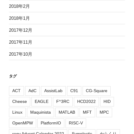
2018年2月
2018年1月
2017年12月
2017年11月
2017年10月
タグ
ACT
AdC
AssistLab
C91
CG-Square
Cheese
EAGLE
F^3RC
HCD2022
HID
Linux
Maquinista
MATLAB
MFT
MPC
OpenMPW
PlatformIO
RISC-V
rogy Advent Calender 2022
Symplectic
からくり