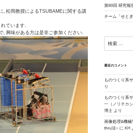
第80回 研究報告
, 松岡教授によるTSUBAMEに関する講
チーム「せとぎ
れています.
, 興味がある方は是非ご参加ください.
検
索:
最近のコメント
ものつくり系サ
り
ものつくり系サ
一（ノリチカ
博士
より
画像処理&機械
thru法~
に
KH