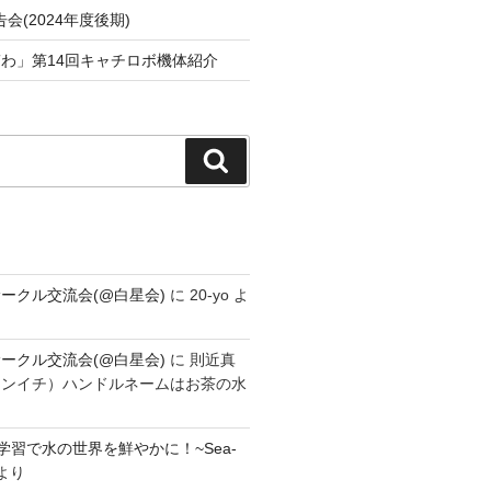
会(2024年度後期)
わ」第14回キャチロボ機体紹介
検
索
ークル交流会(@白星会)
に
20-yo
よ
ークル交流会(@白星会)
に
則近真
シンイチ）ハンドルネームはお茶の水
学習で水の世界を鮮やかに！~Sea-
より