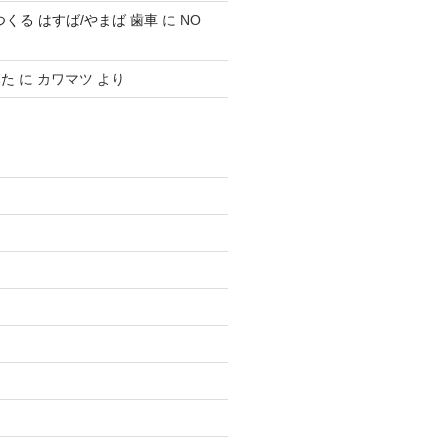
0 でつくる はすば/やまば 歯車
に
NO
みた
に
カワマツ
より