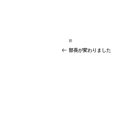
投
過
前
稿
去
部長が変わりました
の
ナ
投
ビ
稿
ゲ
ー
シ
ョ
ン