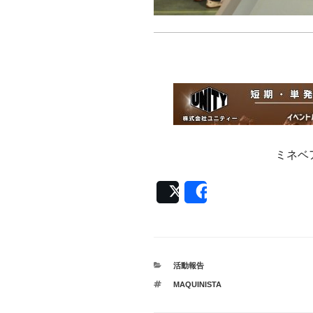
ミネベ
Post
Share
カ
活動報告
テ
タ
MAQUINISTA
ゴ
グ
リ
ー