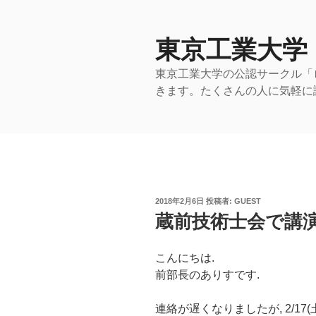
コ
ン
テ
東京工業大学
ン
東京工業大学の公認サークル「
ツ
きます。たくさんの人に気軽に
へ
ス
キ
ッ
プ
投
2018年2月6日
投稿者:
GUEST
稿
蔵前技術士会で講
日:
こんにちは.
前部長のありすです.
連絡が遅くなりましたが, 2/17