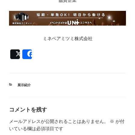
協賛企業
ミネベアミツミ株式会社
Post
Share
カ
展示紹介
テ
ゴ
リ
ー
コメントを残す
メールアドレスが公開されることはありません。
※
が付
いている欄は必須項目です