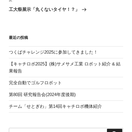
次
次
稿
ゲ
の
工大祭展示「丸くないタイヤ！？」
投
ー
稿
シ
ョ
最近の投稿
ン
つくばチャレンジ2025に参加してきました！
【キャチロボ2025】(株)サメサメ工業 ロボット紹介 & 結
果報告
完全自動でゴルフロボット
第80回 研究報告会(2024年度後期)
チーム「せとぎわ」第14回キャチロボ機体紹介
検