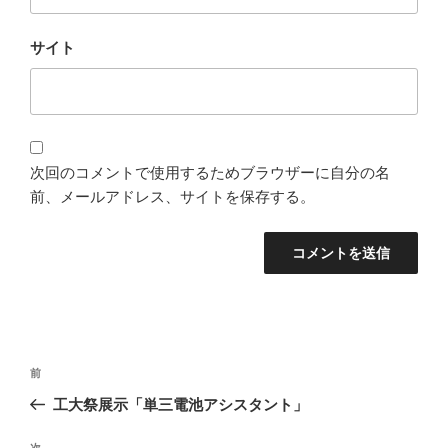
サイト
次回のコメントで使用するためブラウザーに自分の名
前、メールアドレス、サイトを保存する。
投
過
前
稿
去
工大祭展示「単三電池アシスタント」
ナ
の
ビ
投