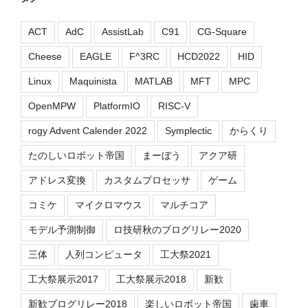
ACT
AdC
AssistLab
C91
CG-Square
Cheese
EAGLE
F^3RC
HCD2022
HID
Linux
Maquinista
MATLAB
MFT
MPC
OpenMPW
PlatformIO
RISC-V
rogy Advent Calender 2022
Symplectic
からくり
たのしいロボット帝国
まーぼう
アクア研
アドレス変換
カスタムプロセッサ
ゲーム
コミケ
マイクロマウス
マルチコア
モデル予測制御
ロ技研秋のブログリレー2020
三体
人列コンピュータ
工大祭2021
工大祭展示2017
工大祭展示2018
新歓
新歓ブログリレー2018
楽しいロボット帝国
歯車