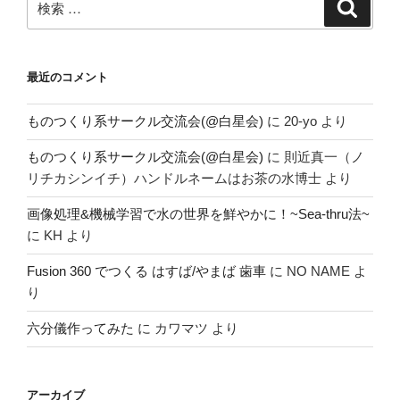
検
索
索:
最近のコメント
ものつくり系サークル交流会(@白星会)
に
20-yo
より
ものつくり系サークル交流会(@白星会)
に
則近真一（ノ
リチカシンイチ）ハンドルネームはお茶の水博士
より
画像処理&機械学習で水の世界を鮮やかに！~Sea-thru法~
に
KH
より
Fusion 360 でつくる はすば/やまば 歯車
に
NO NAME
よ
り
六分儀作ってみた
に
カワマツ
より
アーカイブ