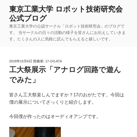
コ
東京工業大学 ロボット技術研究会
ン
公式ブログ
テ
ン
東京工業大学の公認サークル「ロボット技術研究会」のブログで
ツ
す。 当サークルの日々の活動の様子を皆さんにお伝えしていきま
す。たくさんの人に気軽に読んでもらえると嬉しいです。
へ
ス
キ
投
2018年10月6日
投稿者:
17-OGATA
ッ
稿
工大祭展示「アナログ回路で遊ん
プ
日:
でみた」
皆さん工大祭楽しんでますか？17のおがたです。今回は
僕の展示についてざっくりと紹介します。
今回僕が作ったのはオーディオアンプです。