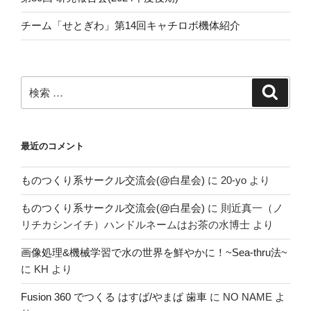
チーム「せとぎわ」第14回キャチロボ機体紹介
検
検
索
索:
最近のコメント
ものつくり系サークル交流会(@白星会)
に
20-yo
より
ものつくり系サークル交流会(@白星会)
に
則近真一（ノ
リチカシンイチ）ハンドルネームはお茶の水博士
より
画像処理&機械学習で水の世界を鮮やかに！~Sea-thru法~
に
KH
より
Fusion 360 でつくる はすば/やまば 歯車
に
NO NAME
よ