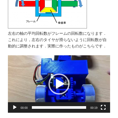
左右の軸の平均回転数がフレームの回転数になります．
これにより，左右のタイヤが滑らないように回転数が自
動的に調整されます．実際に作ったものがこちらです．
動
画
プ
レ
ー
ヤ
ー
00:00
00:19