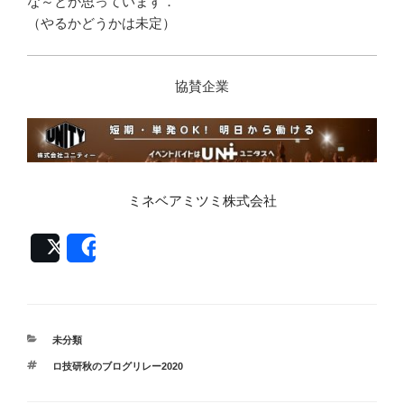
な～とか思っています．
（やるかどうかは未定）
協賛企業
ミネベアミツミ株式会社
Post
Share
カ
未分類
テ
タ
ロ技研秋のブログリレー2020
ゴ
グ
リ