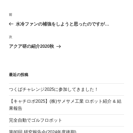
投
過
前
稿
去
水冷ファンの補強をしようと思ったのですが…
ナ
の
ビ
投
次
次
稿
ゲ
の
アクア研の紹介2020秋
投
ー
稿
シ
ョ
最近の投稿
ン
つくばチャレンジ2025に参加してきました！
【キャチロボ2025】(株)サメサメ工業 ロボット紹介 & 結
果報告
完全自動でゴルフロボット
第80回 研究報告会(2024年度後期)