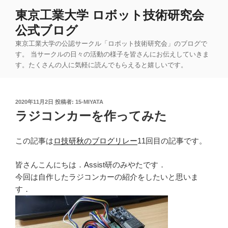
コ
東京工業大学 ロボット技術研究会
ン
公式ブログ
テ
ン
東京工業大学の公認サークル「ロボット技術研究会」のブログで
ツ
す。 当サークルの日々の活動の様子を皆さんにお伝えしていきま
す。たくさんの人に気軽に読んでもらえると嬉しいです。
へ
ス
キ
投
2020年11月2日
投稿者:
15-MIYATA
ッ
稿
ラジコンカーを作ってみた
プ
日:
この記事は
ロ技研秋のブログリレー
11回目の記事です。
皆さんこんにちは．Assist研のみやたです．
今回は自作したラジコンカーの紹介をしたいと思いま
す．