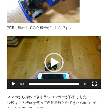
実際に動かしてみた様子がこちらです．
動
画
プ
レ
ー
ヤ
ー
00:00
00:18
スマホから操作できるラジコンカーが作れました．
今後はこの機体を使って自動走行とかできたら面白いか