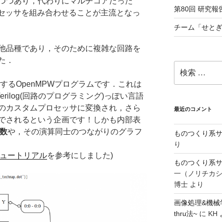
つつあり，代わりにマルチコアだった
第80回 研究報告
ロセッサを組み合わせることが主流となっ
チーム「せとぎ
他品種であり，そのために複雑な回路を
た．
検
索:
援するOpenMPWプログラムです．これは
うVerilog(回路のプログラミング)っぽい言語
のカスタムプロセッサに変換され，さら
最近のコメント
でされるという企画です！しかも内部表
数
や，その演算同士のつながりのグラフ
ものつくり系サ
り
チュートリアル
を参考にしました)
ものつくり系サ
一（ノリチカ
博士
より
画像処理&機械
thru法~
に
KH