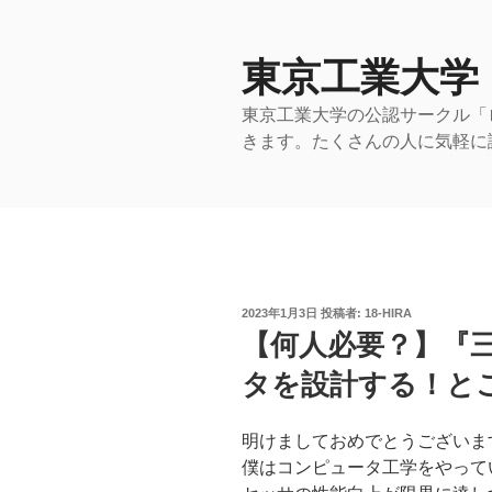
コ
ン
テ
東京工業大学
ン
東京工業大学の公認サークル「
ツ
きます。たくさんの人に気軽に
へ
ス
キ
ッ
プ
投
2023年1月3日
投稿者:
18-HIRA
稿
【何人必要？】『
日:
タを設計する！と
明けましておめでとうございます．
僕はコンピュータ工学をやって