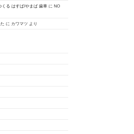
0 でつくる はすば/やまば 歯車
に
NO
みた
に
カワマツ
より