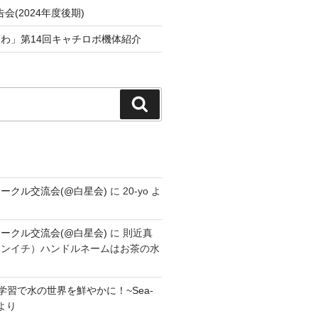
会(2024年度後期)
わ」第14回キャチロボ機体紹介
検
索
ークル交流会(@白星会)
に
20-yo
よ
ークル交流会(@白星会)
に
則近真
シンイチ）ハンドルネームはお茶の水
学習で水の世界を鮮やかに！~Sea-
より