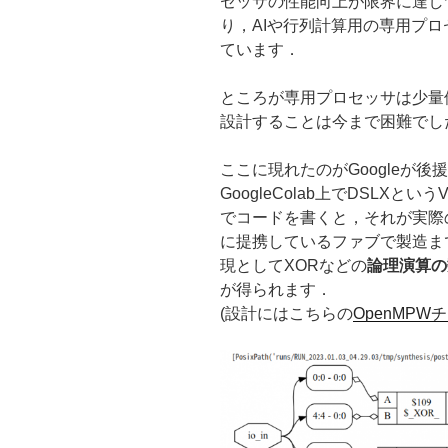
セッサの性能向上が限界に達し
り，AIや行列計算用の専用プ
ています．
ところが専用プロセッサは少量
設計することは今まで困難でし
ここに現れたのがGoogleが後
GoogleColab上でDSLXとい
でコードを書くと，それが実際
に提携しているファブで製造ま
現としてXORなどの
論理演算の
が得られます．
(設計にはこちらの
OpenMPW