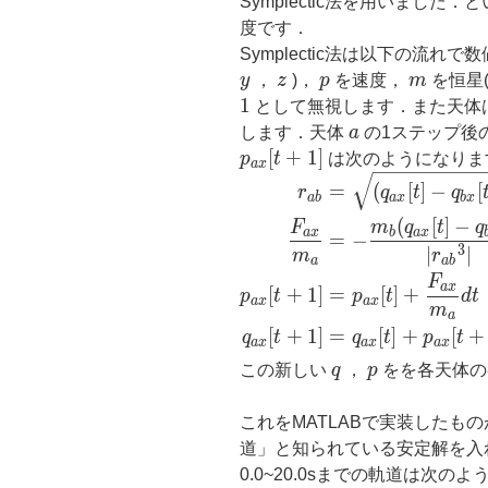
Symplectic法を用いまし
度です．
Symplectic法は以下の流
y
z
p
m
y
，
z
)，
p
を速度，
m
を恒星
1
1
として無視します．また天体
a
します．天体
a
の1ステップ後
p_{ax}[t+1]
[
+
1
]
p
t
は次のようになりま
a
x
\begin{aligned}r_{ab}&=\
=
(
[
]
−
[
r
q
t
q
a
b
a
x
b
x
(
[
]
−
F
m
q
t
q
a
x
b
a
x
=
−
3
∣
∣
m
r
a
a
b
F
a
x
[
+
1
]
=
[
]
+
p
t
p
t
d
t
a
x
a
x
m
a
[
+
1
]
=
[
]
+
[
+
q
t
q
t
p
t
a
x
a
x
a
x
q
p
この新しい
q
，
p
をを各天体の
これをMATLABで実装したもの
道」と知られている安定解を入れ
0.0~20.0sまでの軌道は次の