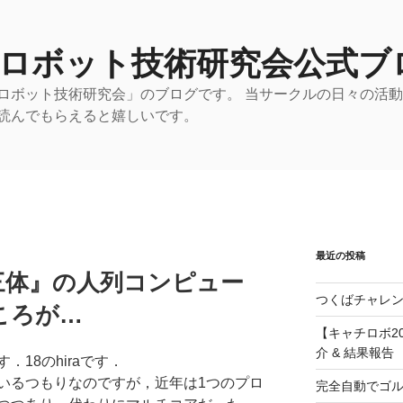
 ロボット技術研究会公式ブ
ロボット技術研究会」のブログです。 当サークルの日々の活
読んでもらえると嬉しいです。
最近の投稿
三体』の人列コンピュー
つくばチャレン
ころが…
【キャチロボ20
介 & 結果報告
18のhiraです．
いるつもりなのですが，近年は1つのプロ
完全自動でゴ