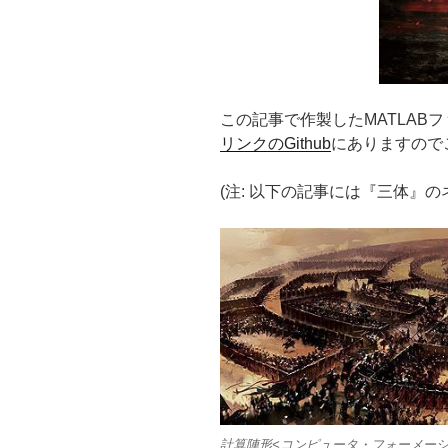
この記事で作製したMATLABファイ
リンクのGithub
にありますので
(注: 以下の記事には『三体』の
計算陣形<コンピュータ・フォーメーシ