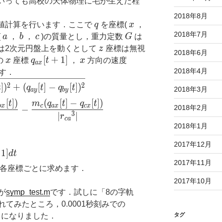
た．といっても高校の天体物理に毛が生えた程
2018年8月
q
x
れで数値計算を行います．ここで
q
を座標(
x
，
2018年7月
a
b
c
G
(
a
，
b
，
c
)の質量とし，重力定数
G
は
z
は2次元円盤上を動くとして
z
座標は無視
2018年6月
x
q_{ax}[t+1]
[
+
1
]
x
の
x
座標
q
t
，
x
方向の速度
a
x
2018年4月
す．
sqrt{(q_{ax}[t]-q_{bx}[t])^2+(q_{ay}[t]-q_{by}[t]
2
2
]
)
+
(
[
]
−
[
]
)
t
q
t
q
t
2018年3月
a
y
b
y
[
]
)
(
[
]
−
[
]
)
t
m
q
t
q
t
b
x
c
a
x
c
x
2018年2月
−
3
∣
∣
r
c
a
2018年1月
2017年12月
1
]
d
t
2017年11月
各座標ごとに求めます．
2017年10月
が
symp_test.m
です．試しに「8の字軌
てみたところ，0.0001秒刻みでの
ようになりました．
タグ