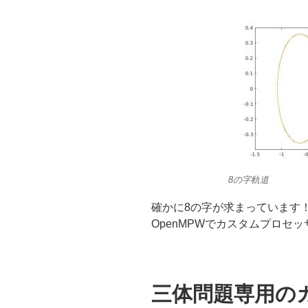
8の字軌道
確かに8の字が求まっています！こ
OpenMPWでカスタムプロセ
三体問題専用の