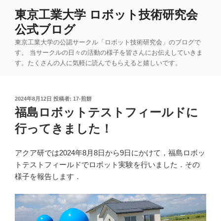
コ
東京工業大学 ロボット技術研究会
ン
公式ブログ
テ
ン
東京工業大学の公認サークル「ロボット技術研究会」のブログで
ツ
す。 当サークルの日々の活動の様子を皆さんにお伝えしていきま
す。たくさんの人に気軽に読んでもらえると嬉しいです。
へ
ス
キ
投
2024年8月12日
投稿者:
17-煎餅
ッ
稿
福島ロボットテストフィールドに
プ
日:
行ってきました！
アクア研では2024年8月8日から9日にかけて，福島ロボッ
トテストフィールドでロボット実験を行いました．その
様子を報告します．