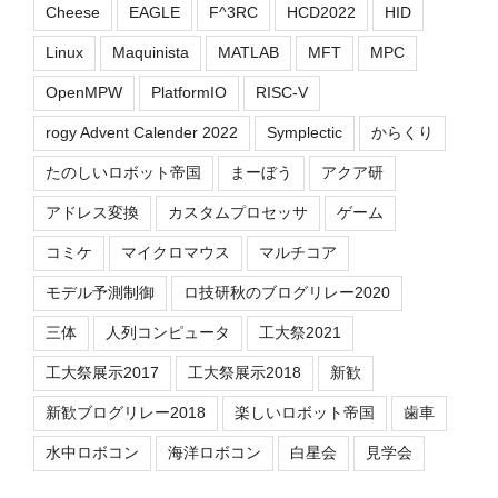
Cheese
EAGLE
F^3RC
HCD2022
HID
Linux
Maquinista
MATLAB
MFT
MPC
OpenMPW
PlatformIO
RISC-V
rogy Advent Calender 2022
Symplectic
からくり
たのしいロボット帝国
まーぼう
アクア研
アドレス変換
カスタムプロセッサ
ゲーム
コミケ
マイクロマウス
マルチコア
モデル予測制御
ロ技研秋のブログリレー2020
三体
人列コンピュータ
工大祭2021
工大祭展示2017
工大祭展示2018
新歓
新歓ブログリレー2018
楽しいロボット帝国
歯車
水中ロボコン
海洋ロボコン
白星会
見学会