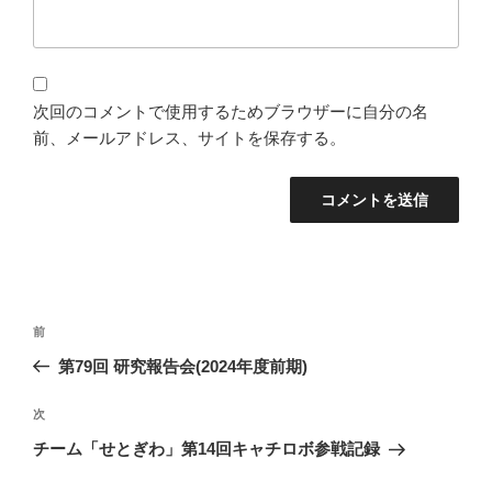
次回のコメントで使用するためブラウザーに自分の名
前、メールアドレス、サイトを保存する。
投
過
前
稿
去
第79回 研究報告会(2024年度前期)
ナ
の
ビ
投
次
次
稿
ゲ
の
チーム「せとぎわ」第14回キャチロボ参戦記録
投
ー