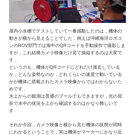
屋内小水槽でテストしていて一番感動したのは，機体の
動きが横から見えることでした．例えば沖縄海洋ロボコ
ンのROV部門では海中のQRコードを手動操作で撮影しま
すが，これ結構カメラ映像だけ見て操縦するのは大変で
す．
というのも，機体がQRコードにどれだけ接近している
か，どんな姿勢なのか，どれくらいの速度で動いている
かが機体に搭載されたカメラ映像からではわからないた
めです．
水上からの観測は普通のプールでもできますが，光の屈
折で水中の状況を上から確認するのはかなり難しいで
す．
それが今回，カメラ映像と横から見た機体の状態が同時
にわかるということで，実は機体がマーカーにかなり近