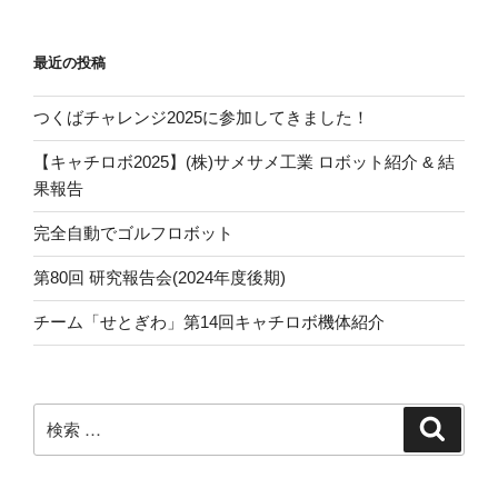
稿
シ
ョ
最近の投稿
ン
つくばチャレンジ2025に参加してきました！
【キャチロボ2025】(株)サメサメ工業 ロボット紹介 & 結
果報告
完全自動でゴルフロボット
第80回 研究報告会(2024年度後期)
チーム「せとぎわ」第14回キャチロボ機体紹介
検
検
索
索: