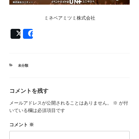
ミネベアミツミ株式会社
Post
Share
カ
未分類
テ
ゴ
リ
ー
コメントを残す
メールアドレスが公開されることはありません。
※
が付
いている欄は必須項目です
コメント
※