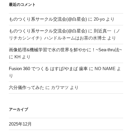
最近のコメント
ものつくり系サークル交流会(@白星会)
に
20-yo
より
ものつくり系サークル交流会(@白星会)
に
則近真一（ノ
リチカシンイチ）ハンドルネームはお茶の水博士
より
画像処理&機械学習で水の世界を鮮やかに！~Sea-thru法~
に
KH
より
Fusion 360 でつくる はすば/やまば 歯車
に
NO NAME
よ
り
六分儀作ってみた
に
カワマツ
より
アーカイブ
2025年12月