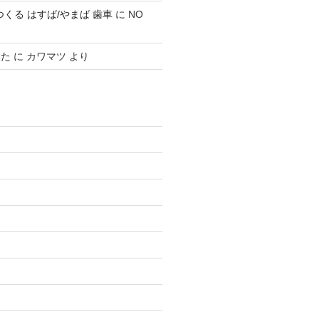
0 でつくる はすば/やまば 歯車
に
NO
みた
に
カワマツ
より