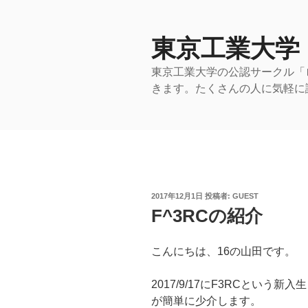
コ
ン
テ
東京工業大学
ン
東京工業大学の公認サークル「
ツ
きます。たくさんの人に気軽に
へ
ス
キ
ッ
プ
投
2017年12月1日
投稿者:
GUEST
稿
F^3RCの紹介
日:
こんにちは、16の山田です。
2017/9/17にF3RCとい
が簡単に少介します。