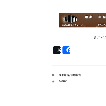
ミネベ
Post
Share
カ
成果報告
,
活動報告
テ
タ
F^3RC
ゴ
グ
リ
ー