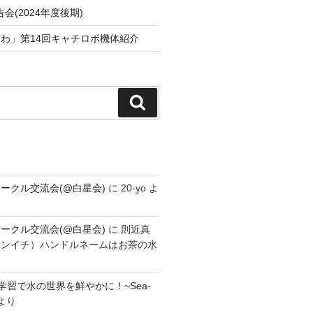
会(2024年度後期)
わ」第14回キャチロボ機体紹介
検
索
ークル交流会(@白星会)
に
20-yo
よ
ークル交流会(@白星会)
に
則近真
シンイチ）ハンドルネームはお茶の水
学習で水の世界を鮮やかに！~Sea-
より