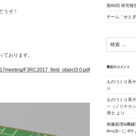
第80回 研究報告
どうぞ！
チーム「せとぎ
検
索:
っております。
最近のコメント
/2017meeting/F3RC2017_field_object3.0.pdf
ものつくり系サ
り
ものつくり系サ
一（ノリチカ
博士
より
画像処理&機械
thru法~
に
KH