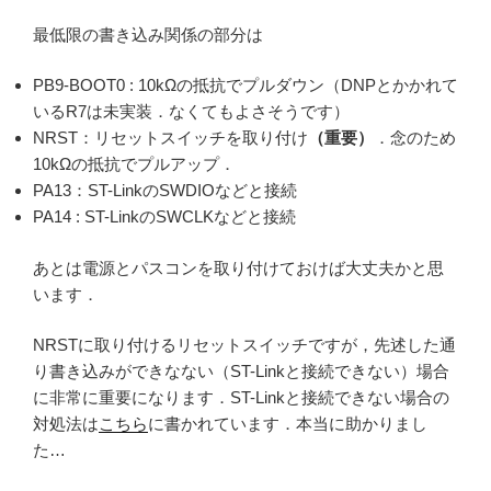
最低限の書き込み関係の部分は
PB9-BOOT0 : 10kΩの抵抗でプルダウン（DNPとかかれて
いるR7は未実装．なくてもよさそうです）
NRST：リセットスイッチを取り付け
（重要）
．念のため
10kΩの抵抗でプルアップ．
PA13：ST-LinkのSWDIOなどと接続
PA14 : ST-LinkのSWCLKなどと接続
あとは電源とパスコンを取り付けておけば大丈夫かと思
います．
NRSTに取り付けるリセットスイッチですが，先述した通
り書き込みができなない（ST-Linkと接続できない）場合
に非常に重要になります．ST-Linkと接続できない場合の
対処法は
こちら
に書かれています．本当に助かりまし
た…