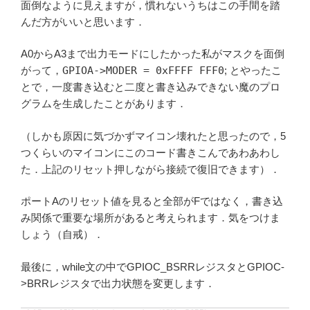
面倒なように見えますが，慣れないうちはこの手間を踏
んだ方がいいと思います．
A0からA3まで出力モードにしたかった私がマスクを面倒
がって，
GPIOA->MODER = 0xFFFF FFF0
; とやったこ
とで，一度書き込むと二度と書き込みできない魔のプロ
グラムを生成したことがあります．
（しかも原因に気づかずマイコン壊れたと思ったので，5
つくらいのマイコンにこのコード書きこんであわあわし
た．上記のリセット押しながら接続で復旧できます）．
ポートAのリセット値を見ると全部がFではなく，書き込
み関係で重要な場所があると考えられます．気をつけま
しょう（自戒）．
最後に，while文の中でGPIOC_BSRRレジスタとGPIOC-
>BRRレジスタで出力状態を変更します．