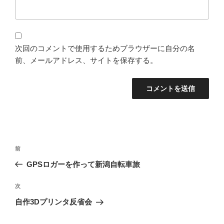
次回のコメントで使用するためブラウザーに自分の名
前、メールアドレス、サイトを保存する。
投
過
前
稿
去
GPSロガーを作って新潟自転車旅
ナ
の
ビ
投
次
次
稿
ゲ
の
自作3Dプリンタ反省会
投
ー
稿