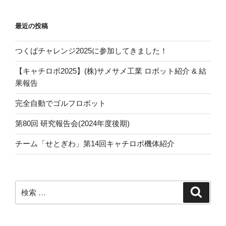
シ
ョ
最近の投稿
ン
つくばチャレンジ2025に参加してきました！
【キャチロボ2025】(株)サメサメ工業 ロボット紹介 & 結
果報告
完全自動でゴルフロボット
第80回 研究報告会(2024年度後期)
チーム「せとぎわ」第14回キャチロボ機体紹介
検
検
索
索: