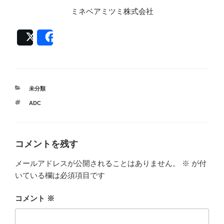
ミネベアミツミ株式会社
Post
Share
カ
未分類
テ
タ
ADC
ゴ
グ
リ
ー
コメントを残す
メールアドレスが公開されることはありません。
※
が付
いている欄は必須項目です
コメント
※