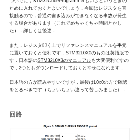
ついでに，
STM32CubeProgrammer
もいざというときの
ために入れておくとよいでしょう．今回はレジスタを直
接触るので，普通の書き込みができなくなる事故が発生
する場合があります（これでめちゃくちゃ時間とかし
た）．詳しくは後述．
また，レジスタ叩く上でリファレンスマニュアルを手元
に置いておくと便利です．
STM32L0X0のもの
は英語版で
す．日本語の
STM32L0X3のマニュアル
も大変便利ですの
で，2つともダウンロードしておくと幸せになれます．
日本語の方が読みやすいですが，最後はL0x0の方で確認
をとるべきです（ちょいちょい違って苦しみました）．
回路