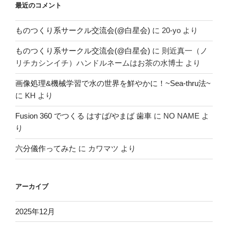
最近のコメント
ものつくり系サークル交流会(@白星会)
に
20-yo
より
ものつくり系サークル交流会(@白星会)
に
則近真一（ノ
リチカシンイチ）ハンドルネームはお茶の水博士
より
画像処理&機械学習で水の世界を鮮やかに！~Sea-thru法~
に
KH
より
Fusion 360 でつくる はすば/やまば 歯車
に
NO NAME
よ
り
六分儀作ってみた
に
カワマツ
より
アーカイブ
2025年12月