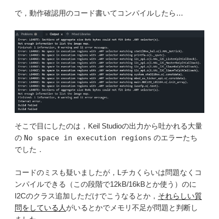
で，動作確認用のコード書いてコンパイルしたら…
そこで目にしたのは，Keil Studioの出力から吐かれる大量
の
No space in execution regions
のエラーたち
でした．
コードのミスも疑いましたが，Lチカくらいは問題なくコ
ンパイルできる（この段階で12kB/16kBとか使う）のに
I2Cのクラス追加しただけでこうなるとか，
それらしい質
問をしている人
がいるとかでメモリ不足が問題と判断し