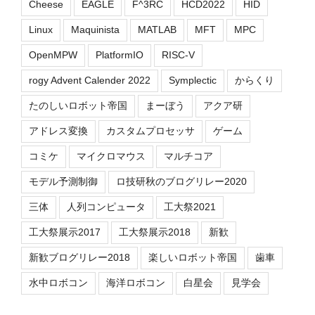
Cheese
EAGLE
F^3RC
HCD2022
HID
Linux
Maquinista
MATLAB
MFT
MPC
OpenMPW
PlatformIO
RISC-V
rogy Advent Calender 2022
Symplectic
からくり
たのしいロボット帝国
まーぼう
アクア研
アドレス変換
カスタムプロセッサ
ゲーム
コミケ
マイクロマウス
マルチコア
モデル予測制御
ロ技研秋のブログリレー2020
三体
人列コンピュータ
工大祭2021
工大祭展示2017
工大祭展示2018
新歓
新歓ブログリレー2018
楽しいロボット帝国
歯車
水中ロボコン
海洋ロボコン
白星会
見学会