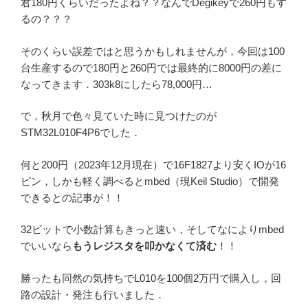
君180円くらいだったよね？？なんでDegikeyで260円もす
るの？？？
そのくらい誤差ではと思うかもしれませんが，今回は100
台生産するので180円と260円では最終的に8000円の差に
なってきます．303k8にしたら78,000円…
で，秋月で色々見ていた時に見つけたのが
STM32L010F4P6でした．
何と200円（2023年12月現在）で16F1827より安くIOが16
ピン，しかも軽く調べるとmbed（現Keil Studio）で開発
できるとの記事が！！
32ビットで小数計算もきっと速い，そしてなによりmbed
でいいなら
もうレジスタを叩かなくて済む
！！
勝ったも同然の気持ちでL010を100個2万円で購入し，回
路の設計・発注も行いました．