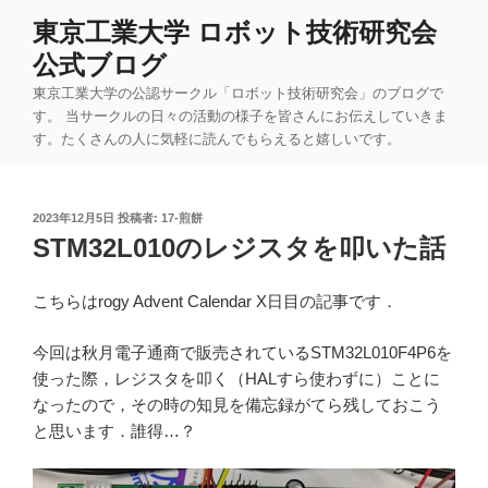
コ
東京工業大学 ロボット技術研究会
ン
公式ブログ
テ
ン
東京工業大学の公認サークル「ロボット技術研究会」のブログで
ツ
す。 当サークルの日々の活動の様子を皆さんにお伝えしていきま
す。たくさんの人に気軽に読んでもらえると嬉しいです。
へ
ス
キ
投
2023年12月5日
投稿者:
17-煎餅
ッ
稿
STM32L010のレジスタを叩いた話
プ
日:
こちらはrogy Advent Calendar X日目の記事です．
今回は秋月電子通商で販売されているSTM32L010F4P6を
使った際，レジスタを叩く（HALすら使わずに）ことに
なったので，その時の知見を備忘録がてら残しておこう
と思います．誰得…？