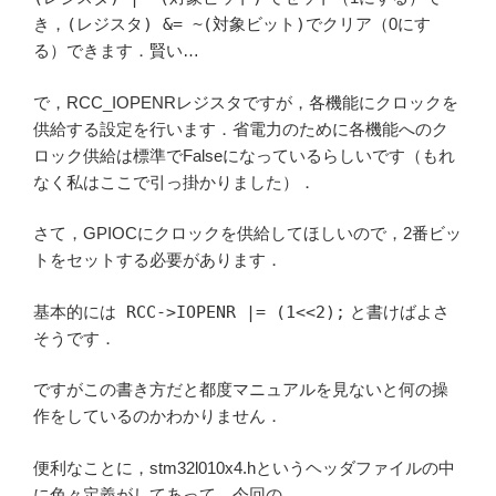
き，
(レジスタ) &= ~(対象ビット)
でクリア（0にす
る）できます．賢い…
で，RCC_IOPENRレジスタですが，各機能にクロックを
供給する設定を行います．省電力のために各機能へのク
ロック供給は標準でFalseになっているらしいです（もれ
なく私はここで引っ掛かりました）．
さて，GPIOCにクロックを供給してほしいので，2番ビッ
トをセットする必要があります．
基本的には
RCC->IOPENR |= (1<<2);
と書けばよさ
そうです．
ですがこの書き方だと都度マニュアルを見ないと何の操
作をしているのかわかりません．
便利なことに，stm32l010x4.hというヘッダファイルの中
に色々定義がしてあって，今回の