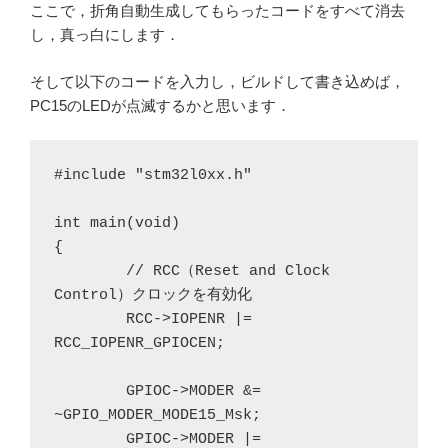
ここで，折角自動生成してもらったコードをすべて消去
し，真っ白にします．
そして以下のコードを入力し，ビルドして書き込めば，
PC15のLEDが点滅するかと思います．
#include "stm32l0xx.h"

int main(void)

{

	// RCC（Reset and Clock 
Control）クロックを有効化

	RCC->IOPENR |= 
RCC_IOPENR_GPIOCEN;

	GPIOC->MODER &= 
~GPIO_MODER_MODE15_Msk;

	GPIOC->MODER |= 