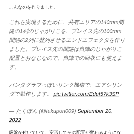
こんなのを作りました。
これを実現するために、共有エリアの140mm間
隔の1列のじゃがりこを、プレイス先の100mm
間隔の2列に整列させるエンドエフェクタを作り
ました。プレイス先の間隔は自陣のじゃがりこ
配置とおなじなので、自陣での回収にも使えま
す。
パンタグラフっぽいリンク機構で、エアシリン
ダで動作します。
pic.twitter.com/Eduf57k3SP
— たくぽん (@takupon009)
September 20,
2022
吸盤が付いていて、変形してその配置が変わるようにな