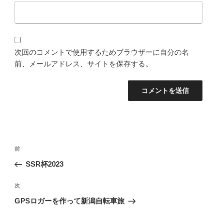
次回のコメントで使用するためブラウザーに自分の名
前、メールアドレス、サイトを保存する。
投
過
前
稿
去
SSR杯2023
ナ
の
ビ
投
次
次
稿
ゲ
の
GPSロガーを作って新潟自転車旅
投
ー