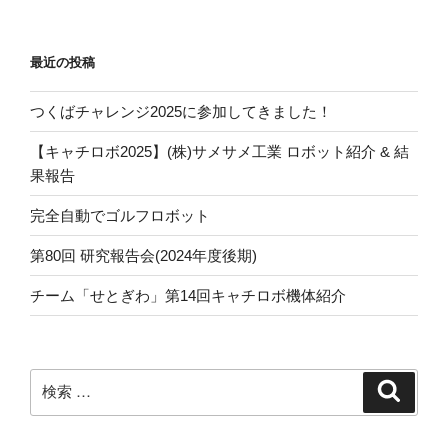
稿
シ
ョ
最近の投稿
ン
つくばチャレンジ2025に参加してきました！
【キャチロボ2025】(株)サメサメ工業 ロボット紹介 & 結
果報告
完全自動でゴルフロボット
第80回 研究報告会(2024年度後期)
チーム「せとぎわ」第14回キャチロボ機体紹介
検
検
索
索: