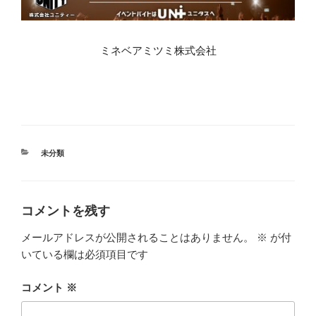
ミネベアミツミ株式会社
カ
未分類
テ
ゴ
リ
ー
コメントを残す
メールアドレスが公開されることはありません。
※
が付
いている欄は必須項目です
コメント
※