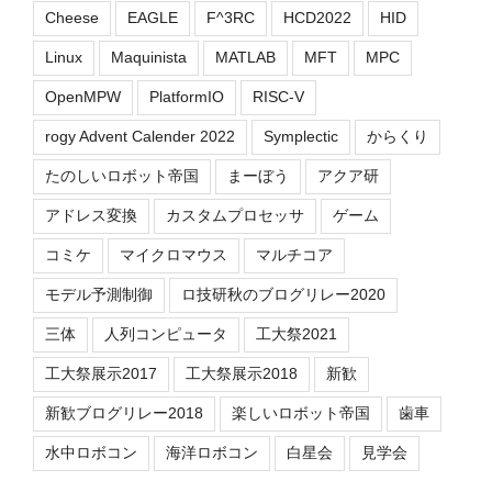
Cheese
EAGLE
F^3RC
HCD2022
HID
Linux
Maquinista
MATLAB
MFT
MPC
OpenMPW
PlatformIO
RISC-V
rogy Advent Calender 2022
Symplectic
からくり
たのしいロボット帝国
まーぼう
アクア研
アドレス変換
カスタムプロセッサ
ゲーム
コミケ
マイクロマウス
マルチコア
モデル予測制御
ロ技研秋のブログリレー2020
三体
人列コンピュータ
工大祭2021
工大祭展示2017
工大祭展示2018
新歓
新歓ブログリレー2018
楽しいロボット帝国
歯車
水中ロボコン
海洋ロボコン
白星会
見学会