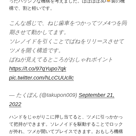
ったパッシブな機構を考えました。ほぼほぼ3D
製の機
構で、割と軽いです。
こんな感じで、ねじ歯車をつかってツメ4つを同
期させて動かしてます。
ソレノイドを引くことでばねをリリースさせて
ツメを開く構造です。
ばねが見えてるところがおしゃれポイント
https://t.co/97qYupo7qk
pic.twitter.com/hLcCUUcllc
— たくぽん (@takupon009)
September 21,
2022
ハンドをじゃがりこに押し当てると、ツメに引っかかっ
て把持ができます。ソレノイドを駆動することでロック
が外れ、ツメが開いてプレイスできます。おもしろ機構