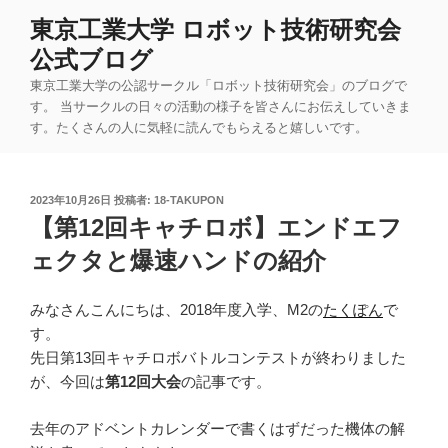
コ
東京工業大学 ロボット技術研究会
ン
公式ブログ
テ
ン
東京工業大学の公認サークル「ロボット技術研究会」のブログで
ツ
す。 当サークルの日々の活動の様子を皆さんにお伝えしていきま
す。たくさんの人に気軽に読んでもらえると嬉しいです。
へ
ス
キ
投
2023年10月26日
投稿者:
18-TAKUPON
ッ
稿
【第12回キャチロボ】エンドエフ
プ
日:
ェクタと爆速ハンドの紹介
みなさんこんにちは、2018年度入学、M2の
たくぽん
で
す。
先日第13回キャチロボバトルコンテストが終わりました
が、今回は
第12回大会
の記事です。
去年のアドベントカレンダーで書くはずだった機体の解