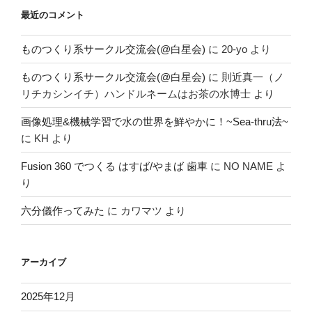
最近のコメント
ものつくり系サークル交流会(@白星会)
に
20-yo
より
ものつくり系サークル交流会(@白星会)
に
則近真一（ノ
リチカシンイチ）ハンドルネームはお茶の水博士
より
画像処理&機械学習で水の世界を鮮やかに！~Sea-thru法~
に
KH
より
Fusion 360 でつくる はすば/やまば 歯車
に
NO NAME
よ
り
六分儀作ってみた
に
カワマツ
より
アーカイブ
2025年12月