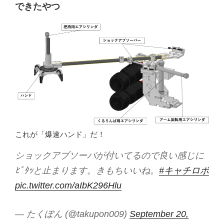
できたやつ
これが「爆速ハンド」だ！
ショックアブソーバが付いてるので良い感じに
ﾋﾞﾀｯと止まります。きもちいいね。
#キャチロボ
pic.twitter.com/aIbK296Hlu
— たくぽん (@takupon009)
September 20,