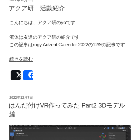
2022年12月9日
稿
アクア研 活動紹介
日:
こんにちは、アクア研のyoです
流体は友達のアクア研の紹介です
この記事は
rogy Advent Calender 2022
の12/9の記事です
“ア
続きを読む
ク
ア
Post
Share
研
活
動
投
2022年12月7日
稿
紹
はんだ付けVR作ってみた Part2 3Dモデル
日:
介”
編
の