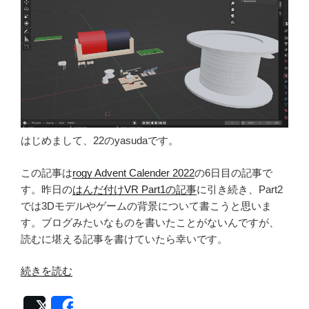
はじめまして、22のyasudaです。
この記事は
rogy Advent Calender 2022
の6日目の記事で
す。昨日の
はんだ付けVR Part1の記事
に引き続き、Part2
では3Dモデルやゲームの背景について書こうと思いま
す。ブログみたいなものを書いたことがないんですが、
読むに堪える記事を書けていたら幸いです。
“は
続きを読む
ん
だ