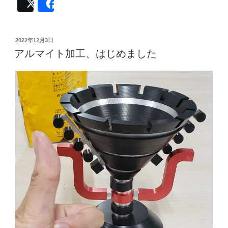
演
Post
Share
奏
ロ
ボ
投
2022年12月3日
稿
ッ
アルマイト加工、はじめました
日:
ト
A-
HOGE】
Part2：
モ
ー
ツ
ァ
ル
ト
の
知
ら
な