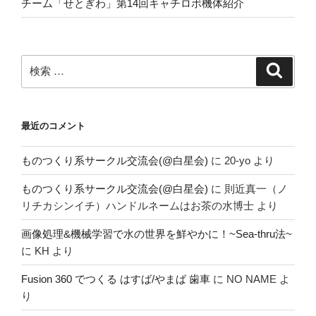
チーム「せとぎわ」第14回キャチロボ機体紹介
検
検
索
索:
最近のコメント
ものつくり系サークル交流会(@白星会)
に
20-yo
より
ものつくり系サークル交流会(@白星会)
に
則近真一（ノ
リチカシンイチ）ハンドルネームはお茶の水博士
より
画像処理&機械学習で水の世界を鮮やかに！~Sea-thru法~
に
KH
より
Fusion 360 でつくる はすば/やまば 歯車
に
NO NAME
よ
り