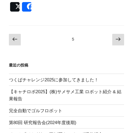
工
Post
Share
大
祭
の
お
投
前
次
ページ
5
知
の
の
稿
ら
ペ
ペ
ナ
せ”
ー
ー
ビ
の
最近の投稿
ジ
ジ
ゲ
ー
つくばチャレンジ2025に参加してきました！
シ
【キャチロボ2025】(株)サメサメ工業 ロボット紹介 & 結
ョ
果報告
ン
完全自動でゴルフロボット
第80回 研究報告会(2024年度後期)