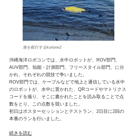
海を航行するkurione2
沖縄海洋ロボコンでは、水中ロボットが、ROV部門、
AUV部門、知能・計測部門、フリースタイル部門、に分
かれ、それぞれの競技で争いました。
ROV部門では、ケーブルなどで地上と通信している水中
のロボットが、水中に置かれた、QRコードやマトリクス
コードを撮り、そこに書かれたことを読み取ることで点
数をとり、この点数を競いました。
初日はポスターセッションとテストラン、2日目に2回の
本番のランを行いました。
“沖
続きを読む