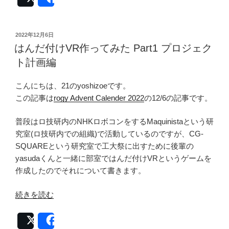
Post
Share
付
け
VR
投
2022年12月6日
稿
作
はんだ付けVR作ってみた Part1 プロジェク
日:
っ
ト計画編
て
み
こんにちは、21のyoshizoeです。
た
この記事は
rogy Advent Calender 2022
の12/6の記事です。
Part2
3D
普段はロ技研内のNHKロボコンをするMaquinistaという研
モ
究室(ロ技研内での組織)で活動しているのですが、CG-
デ
SQUAREという研究室で工大祭に出すために後輩の
ル
yasudaくんと一緒に部室ではんだ付けVRというゲームを
編”
作成したのでそれについて書きます。
の
“は
続きを読む
ん
だ
Post
Share