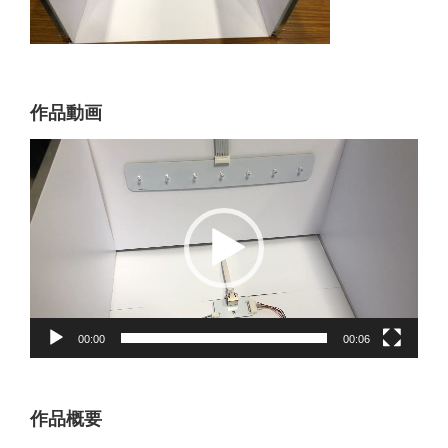
作品動画
動
画
プ
レ
ー
ヤ
ー
00:00
00:06
作品概要