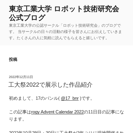
コ
東京工業大学 ロボット技術研究会
ン
公式ブログ
テ
ン
東京工業大学の公認サークル「ロボット技術研究会」のブログで
ツ
す。 当サークルの日々の活動の様子を皆さんにお伝えしていきま
す。たくさんの人に気軽に読んでもらえると嬉しいです。
へ
ス
キ
投稿
ッ
プ
投
2022年12月11日
稿
工大祭2022で展示した作品紹介
日:
初めまして、17のバンル(
@17_bnr
)です。
この記事は
rogy Advent Calendar 2022
の11日目の記事にな
ります。
2022年10月29日・30日に工大祭が3年ぶりに現地開催され