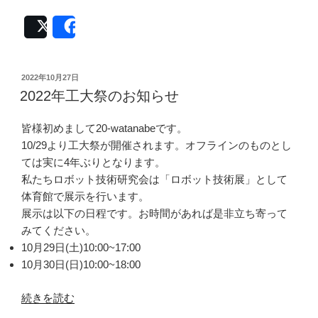
縄
海
Post
Share
洋
ロ
ボ
投
2022年10月27日
稿
コ
2022年工大祭のお知らせ
日:
ン
ROV
皆様初めまして20-watanabeです。
部
10/29より工大祭が開催されます。オフラインのものとし
門
ては実に4年ぶりとなります。
3
私たちロボット技術研究会は「ロボット技術展」として
位・
体育館で展示を行います。
敢
展示は以下の日程です。お時間があれば是非立ち寄って
闘
みてください。
賞
10月29日(土)10:00~17:00
受
10月30日(日)10:00~18:00
賞！ ”
の
“2022
続きを読む
年