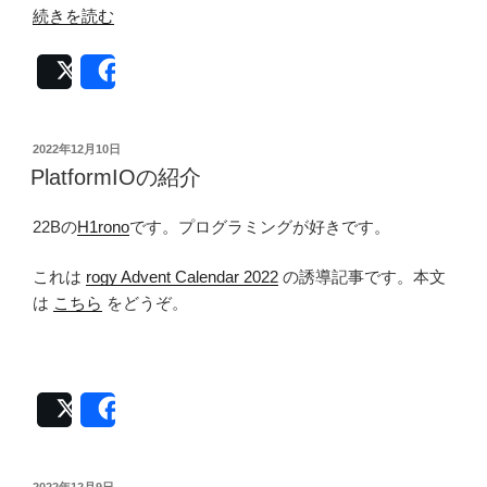
“工
続きを読む
大
祭
Post
Share
2022
で
展
投
2022年12月10日
稿
示
PlatformIOの紹介
日:
し
た
22Bの
H1rono
です。プログラミングが好きです。
作
品
これは
rogy Advent Calendar 2022
の誘導記事です。本文
紹
は
こちら
をどうぞ。
介”
の
Post
Share
投