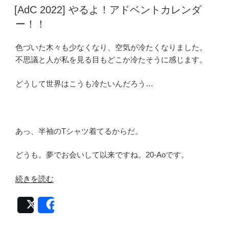
稿
工、
[AdC 2022] やるよ！アドベントカレンダ
日:
は
ー！！
じ
め
色づいた木々も少なくなり、空気が冷たくなりました。
ま
不思議と人が私を見る目もどこか冷たそうに感じます。
し
た”
どうして世界はこうも冷たいんだろう…
の
あっ、半袖のTシャツ着てるからだ。
どうも。夢でお会いして以来ですね。20-Aoです。
“[AdC
続きを読む
2022]
や
Post
Share
る
よ！