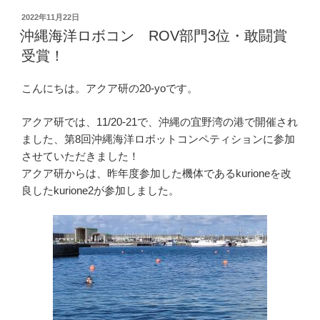
ア
投
2022年11月22日
稿
ド
沖縄海洋ロボコン ROV部門3位・敢闘賞
日:
ベ
受賞！
ン
ト
こんにちは。アクア研の20-yoです。
カ
レ
アクア研では、11/20-21で、沖縄の宜野湾の港で開催され
ン
ました、第8回沖縄海洋ロボットコンペティションに参加
ダ
させていただきました！
ー！！”
アクア研からは、昨年度参加した機体であるkurioneを改
の
良したkurione2が参加しました。