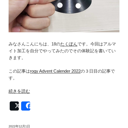
い
電
卓
演
奏
の
みなさんこんにちは、18の
たくぽん
です。今回はアルマ
世
イト加工を自分でやってみたのでその体験記を書いてい
界”
きます。
の
この記事は
rogy Advent Calender 2022
の３日目の記事で
す。
“ア
続きを読む
ル
マ
Post
Share
イ
ト
加
投
2022年12月1日