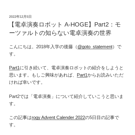
付
け
VR
投
2022年12月5日
稿
作
【電卓演奏ロボット A-HOGE】Part2：モ
日:
っ
ーツァルトの知らない電卓演奏の世界
て
み
こんにちは。2018年入学の後藤（
@goto_statement
）で
た
す。
Part1
プ
Part1
に引き続いて、電卓演奏ロボットの紹介をしようと
ロ
思います。もしご興味があれば、
Part1
からお読みいただ
ジ
ければ幸いです。
ェ
ク
Part2では「電卓演奏」について紹介していこうと思いま
ト
す。
計
画
この記事は
rogy Advent Calender 2022
の5日目の記事で
編”
す。
の